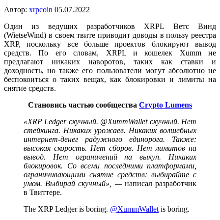
Автор:
xrpcoin
05.07.2022
Один из ведущих разработчиков XRPL Ветс Винд
(WietseWind) в своем твите приводит доводы в пользу реестра
XRP, поскольку все больше проектов блокируют вывод
средств. По его словам, XRPL и кошелек Xumm не
предлагают никаких наворотов, таких как ставки и
доходность, но также его пользователи могут абсолютно не
беспокоиться о таких вещах, как блокировки и лимиты на
снятие средств.
Становись частью сообщества
Crypto Lumens
«XRP Ledger скучный. @XummWallet скучный. Нет
стейкинга. Никаких урожаев. Никаких волшебных
интернет-денег радужного единорога. Также:
высокая скорость. Нет сборов. Нет лимитов на
вывод. Нет ограничений на выкуп. Никаких
блокировок. Со всеми последними платформами,
ограничивающими снятие средств: выбирайте с
умом. Выбирай скучный», —
написал разработчик
в Твиттере.
The XRP Ledger is boring.
@XummWallet
is boring.