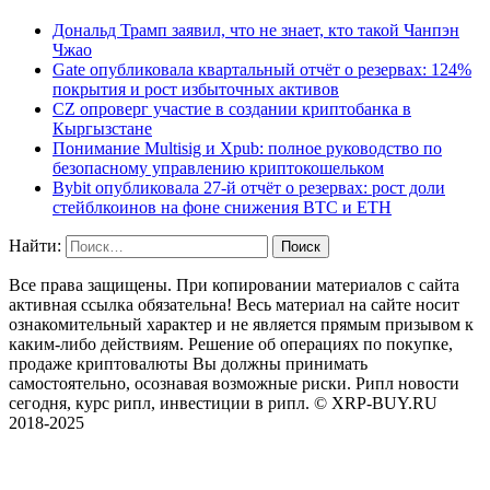
Дональд Трамп заявил, что не знает, кто такой Чанпэн
Чжао
Gate опубликовала квартальный отчёт о резервах: 124%
покрытия и рост избыточных активов
CZ опроверг участие в создании криптобанка в
Кыргызстане
Понимание Multisig и Xpub: полное руководство по
безопасному управлению криптокошельком
Bybit опубликовала 27-й отчёт о резервах: рост доли
стейблкоинов на фоне снижения BTC и ETH
Найти:
Все права защищены. При копировании материалов с сайта
активная ссылка обязательна! Весь материал на сайте носит
ознакомительный характер и не является прямым призывом к
каким-либо действиям. Решение об операциях по покупке,
продаже криптовалюты Вы должны принимать
самостоятельно, осознавая возможные риски. Рипл новости
сегодня, курс рипл, инвестиции в рипл. © XRP-BUY.RU
2018-2025