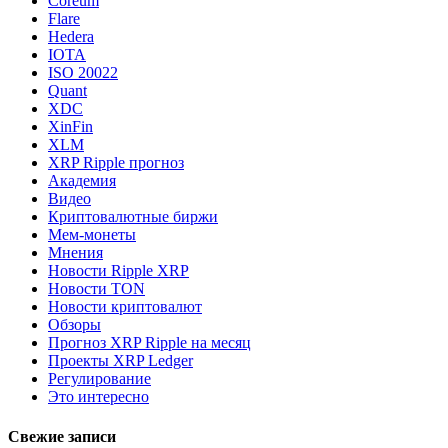
Coreum
Flare
Hedera
IOTA
ISO 20022
Quant
XDC
XinFin
XLM
XRP Ripple прогноз
Академия
Видео
Криптовалютные биржи
Мем-монеты
Мнения
Новости Ripple XRP
Новости TON
Новости криптовалют
Обзоры
Прогноз XRP Ripple на месяц
Проекты XRP Ledger
Регулирование
Это интересно
Свежие записи