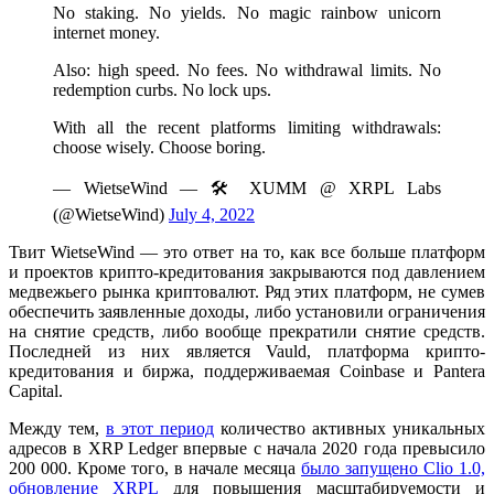
No staking. No yields. No magic rainbow unicorn
internet money.
Also: high speed. No fees. No withdrawal limits. No
redemption curbs. No lock ups.
With all the recent platforms limiting withdrawals:
choose wisely. Choose boring.
— WietseWind — 🛠 XUMM @ XRPL Labs
(@WietseWind)
July 4, 2022
Твит WietseWind — это ответ на то, как все больше платформ
и проектов крипто-кредитования закрываются под давлением
медвежьего рынка криптовалют. Ряд этих платформ, не сумев
обеспечить заявленные доходы, либо установили ограничения
на снятие средств, либо вообще прекратили снятие средств.
Последней из них является Vauld, платформа крипто-
кредитования и биржа, поддерживаемая Coinbase и Pantera
Capital.
Между тем,
в этот период
количество активных уникальных
адресов в XRP Ledger впервые с начала 2020 года превысило
200 000. Кроме того, в начале месяца
было запущено Clio 1.0,
обновление XRPL
для повышения масштабируемости и