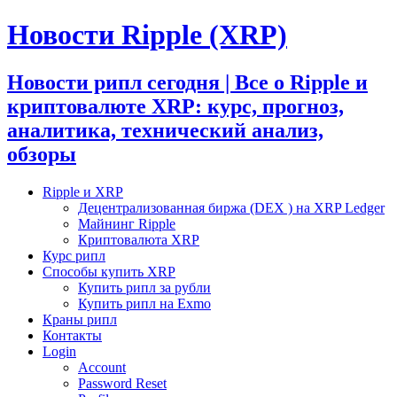
Новости Ripple (XRP)
Новости рипл сегодня | Все о Ripple и
криптовалюте XRP: курс, прогноз,
аналитика, технический анализ,
обзоры
Ripple и XRP
Децентрализованная биржа (DEX ) на XRP Ledger
Майнинг Ripple
Криптовалюта XRP
Курс рипл
Способы купить XRP
Купить рипл за рубли
Купить рипл на Exmo
Краны рипл
Контакты
Login
Account
Password Reset