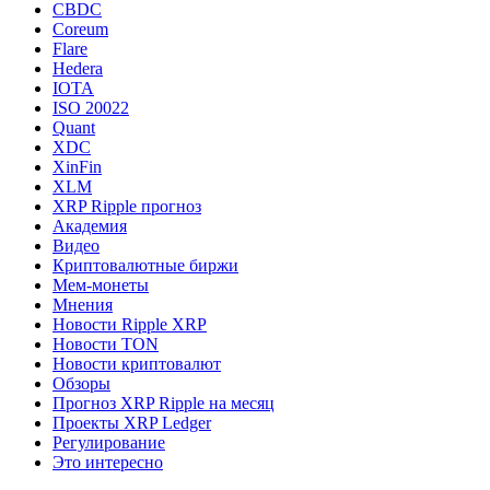
CBDC
Coreum
Flare
Hedera
IOTA
ISO 20022
Quant
XDC
XinFin
XLM
XRP Ripple прогноз
Академия
Видео
Криптовалютные биржи
Мем-монеты
Мнения
Новости Ripple XRP
Новости TON
Новости криптовалют
Обзоры
Прогноз XRP Ripple на месяц
Проекты XRP Ledger
Регулирование
Это интересно