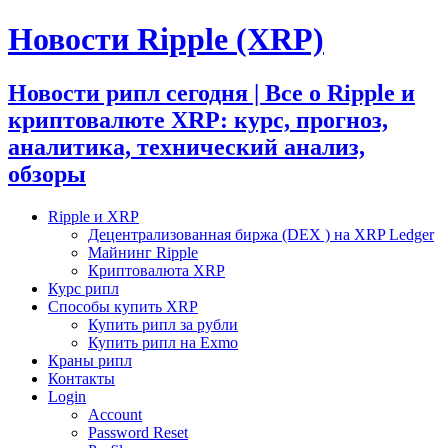
Новости Ripple (XRP)
Новости рипл сегодня | Все о Ripple и
криптовалюте XRP: курс, прогноз,
аналитика, технический анализ,
обзоры
Ripple и XRP
Децентрализованная биржа (DEX ) на XRP Ledger
Майнинг Ripple
Криптовалюта XRP
Курс рипл
Способы купить XRP
Купить рипл за рубли
Купить рипл на Exmo
Краны рипл
Контакты
Login
Account
Password Reset