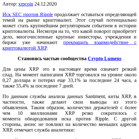
Автор:
xrpcoin
24.12.2020
Иск SEC против Ripple
продолжает оставаться определяющей
темой на рынке криптовалют. Этот случай потенциально
может стать крупнейшим регуляторным событием в истории
криптовалюты. Несмотря на то, что какой поворот приобретет
дело, многочисленные крупные инвесторы, учреждения и
биржи уже начинают
прекращать взаимодействие с
криптовалютой XRP
.
Становись частью сообщества
Crypto Lumens
Для цены XRP это в настоящее время означает резкий
спад. На момент написания XRP торговался на уровне около
0,27 доллара и потерял еще 33,1% за последние 24 часа, а
также 55,4% за последние 7 дней.
По данным службы анализа данных Santiment, киты XRP, в
частности, также делают свои выводы из этого
объявления. Таким образом, количество держателей с более
чем 10 миллионами XRP резко сократилось с
момента обнародования иска против Ripple. С другой
стороны, анонс не повлиял на количество меньших адресов
XRP, отмечает служба аналитики: