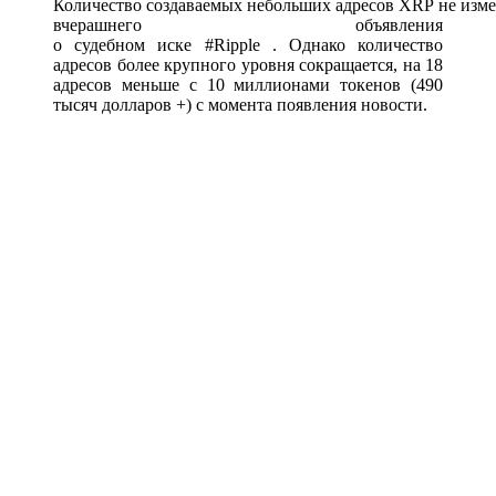
Количество
создаваемых
небольших
адресов
XRP
не
изм
вчерашнего объявления
о
судебном
иске
#Ripple
. Однако количество
адресов более крупного уровня сокращается, на 18
адресов меньше с 10 миллионами токенов (490
тысяч долларов +) с момента появления новости.