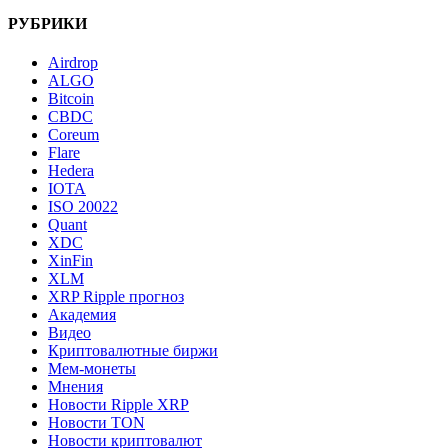
РУБРИКИ
Airdrop
ALGO
Bitcoin
CBDC
Coreum
Flare
Hedera
IOTA
ISO 20022
Quant
XDC
XinFin
XLM
XRP Ripple прогноз
Академия
Видео
Криптовалютные биржи
Мем-монеты
Мнения
Новости Ripple XRP
Новости TON
Новости криптовалют