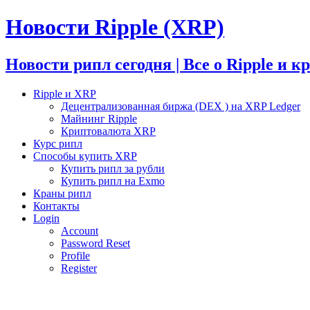
Новости Ripple (XRP)
Новости рипл сегодня | Все о Ripple и 
Ripple и XRP
Децентрализованная биржа (DEX ) на XRP Ledger
Майнинг Ripple
Криптовалюта XRP
Курс рипл
Способы купить XRP
Купить рипл за рубли
Купить рипл на Exmo
Краны рипл
Контакты
Login
Account
Password Reset
Profile
Register