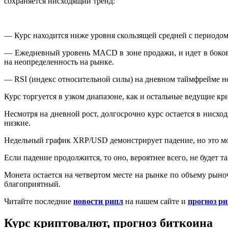
сохраняется нисходящий тренд:
— Курс находится ниже уровня скользящей средней с периодом 
— Ежедневный уровень MACD в зоне продажи, и идет в боков
на неопределенность на рынке.
— RSI (индекс относительной силы) на дневном таймфрейме не 
Курс торгуется в узком диапазоне, как и остальные ведущие к
Несмотря на дневной рост, долгосрочно курс остается в нисхо
низкие.
Недельный график XRP/USD демонстрирует падение, но это мо
Если падение продолжится, то оно, вероятнее всего, не будет т
Монета остается на четвертом месте на рынке по объему рын
благоприятный.
Читайте последние
новости рипл
на нашем сайте и
прогноз ри
Курс криптовалют, прогноз биткоина