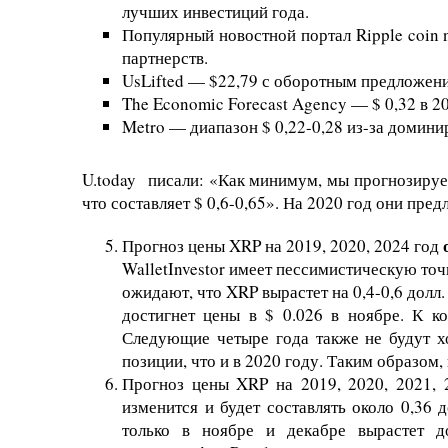
лучших инвестиций года.
Популярный новостной портал Ripple coin 
партнерств.
UsLifted — $22,79 с оборотным предложени
The Economic Forecast Agency — $ 0,32 в 20
Metro — диапазон $ 0,22-0,28 из-за домин
U.today писали: «Как минимум, мы прогнозируем
что составляет $ 0,6-0,65». На 2020 год они пред
о
Прогноз цены XRP на 2019, 2020, 2024 год
WalletInvestor имеет пессимистическую точ
ожидают, что XRP вырастет на 0,4-0,6 долл
достигнет цены в $ 0.026 в ноябре. К к
Следующие четыре года также не будут х
позиции, что и в 2020 году. Таким образом,
Прогноз цены XRP на 2019, 2020, 2021,
изменится и будет составлять около 0,36 
только в ноябре и декабре вырастет д