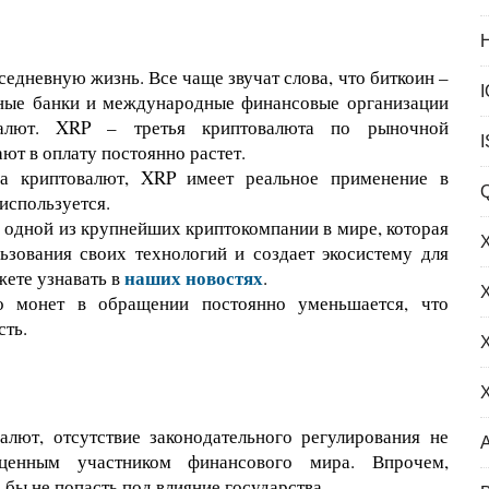
едневную жизнь. Все чаще звучат слова, что биткоин –
упные банки и международные финансовые организации
алют. XRP – третья криптовалюта по рыночной
ают в оплату постоянно растет.
а криптовалют, XRP имеет реальное применение в
используется.
в одной из крупнейших криптокомпании в мире, которая
ьзования своих технологий и создает экосистему для
наших новостях
жете узнавать в
.
о монет в обращении постоянно уменьшается, что
сть.
алют, отсутствие законодательного регулирования не
оценным участником финансового мира. Впрочем,
 бы не попасть под влияние государства.