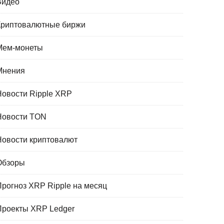
Видео
Криптовалютные биржи
Мем-монеты
Мнения
Новости Ripple XRP
Новости TON
Новости криптовалют
Обзоры
Прогноз XRP Ripple на месяц
Проекты XRP Ledger