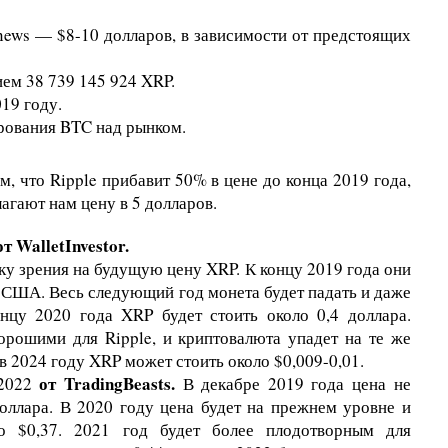
news — $8-10 долларов, в зависимости от предстоящих
ем 38 739 145 924 XRP.
19 году.
ирования BTC над рынком.
, что Ripple прибавит 50% в цене до конца 2019 года,
лагают нам цену в 5 долларов.
т WalletInvestor.
ку зрения на будущую цену XRP. К концу 2019 года они
. США. Весь следующий год монета будет падать и даже
онцу 2020 года XRP будет стоить около 0,4 доллара.
орошими для Ripple, и криптовалюта упадет на те же
 в 2024 году XRP может стоить около $0,009-0,01.
от TradingBeasts.
 2022
В декабре 2019 года цена не
доллара. В 2020 году цена будет на прежнем уровне и
о $0,37. 2021 год будет более плодотворным для