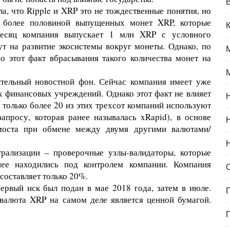
а, что Ripple и XRP это не тождественные понятия, но
т более половиной выпущенных монет XRP, которые
месяц компания выпускает 1 млн XRP с условного
ут на развитие экосистемы вокруг монеты. Однако, по
о этот факт вбрасывания такого количества монет на
тельный новостной фон. Сейчас компания имеет уже
х финансовых учреждений. Однако этот факт не влияет
 только более 20 из этих трехсот компаний используют
апросу, которая ранее называлась xRapid), в основе
моста при обмене между двумя другими валютами/
рализации – проверочные узлы-валидаторы, которые
нее находились под контролем компании. Компания
 составляет только 20%.
ервый иск был подан в мае 2018 года, затем в июле.
валюта XRP на самом деле является ценной бумагой.