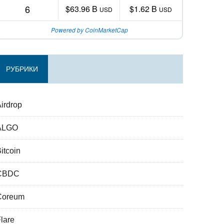
6
$63.96 B
$1.62 B
USD
USD
Powered by CoinMarketCap
РУБРИКИ
irdrop
ALGO
itcoin
CBDC
Coreum
lare