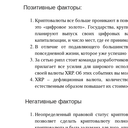
Позитивные факторы:
Криптовалюты все больше проникают в повс
это «цифровое золото». Государства, кр
планируют выпуск своих цифровых в
капитализации, и число мест, где ее приним
В отличие от подавляющего большинств
повседневной жизни, которое уже успешно 
За сетью рипл стоит команда разработчико
прилагает все усилия для широкого испол
своей валюты XRP. Об этих событиях вы мо
XRP – дефляционная валюта, количеств
естественным образом повышает их стоимо
Негативные факторы
Неопределенный правовой статус криптов
позволяет сделать криптовалюту полн
криптовалюта и была задумана для того, что