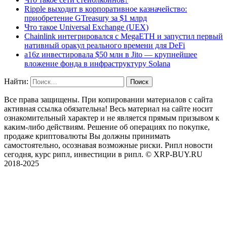
Ripple выходит в корпоративное казначейство:
приобретение GTreasury за $1 млрд
Что такое Universal Exchange (UEX)
Chainlink интегрировался с MegaETH и запустил первый
нативный оракул реального времени для DeFi
a16z инвестировала $50 млн в Jito — крупнейшее
вложение фонда в инфраструктуру Solana
Найти:
Все права защищены. При копировании материалов с сайта
активная ссылка обязательна! Весь материал на сайте носит
ознакомительный характер и не является прямым призывом к
каким-либо действиям. Решение об операциях по покупке,
продаже криптовалюты Вы должны принимать
самостоятельно, осознавая возможные риски. Рипл новости
сегодня, курс рипл, инвестиции в рипл. © XRP-BUY.RU
2018-2025