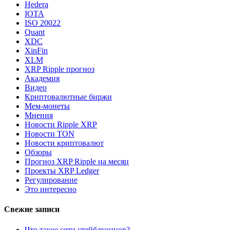
Hedera
IOTA
ISO 20022
Quant
XDC
XinFin
XLM
XRP Ripple прогноз
Академия
Видео
Криптовалютные биржи
Мем-монеты
Мнения
Новости Ripple XRP
Новости TON
Новости криптовалют
Обзоры
Прогноз XRP Ripple на месяц
Проекты XRP Ledger
Регулирование
Это интересно
Свежие записи
Что такое сети стейблкоинов?