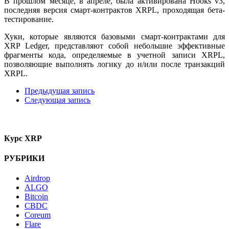
В прошлом месяце, в апреле, была активирована Hooks v3,
последняя версия смарт-контрактов XRPL, проходящая бета-
тестирование.
Хуки, которые являются базовыми смарт-контрактами для
XRP Ledger, представляют собой небольшие эффективные
фрагменты кода, определяемые в учетной записи XRPL,
позволяющие выполнять логику до и/или после транзакций
XRPL.
Предыдущая запись
Следующая запись
Курс XRP
РУБРИКИ
Airdrop
ALGO
Bitcoin
CBDC
Coreum
Flare