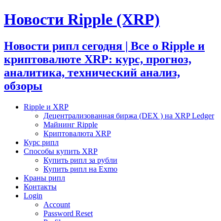
Новости Ripple (XRP)
Новости рипл сегодня | Все о Ripple и
криптовалюте XRP: курс, прогноз,
аналитика, технический анализ,
обзоры
Ripple и XRP
Децентрализованная биржа (DEX ) на XRP Ledger
Майнинг Ripple
Криптовалюта XRP
Курс рипл
Способы купить XRP
Купить рипл за рубли
Купить рипл на Exmo
Краны рипл
Контакты
Login
Account
Password Reset