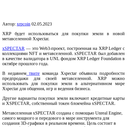
Автор:
xrpcoin
02.05.2023
XRP будет использоваться для покупки земли в новой
метавселенной Xspectar.
xSPECTAR
— это Web3-проект, построенная на XRP Ledger с
коллекциями NFT и метавселенной. xSPECTAR был добавлен
в качестве валидатора в UNL фондом XRP Ledger Foundation в
октябре прошлого года.
В недавнем
твите
команда Xspectar объявила подробности
предпродажи для своей метавселенной. XRP можно
использовать для покупки земли в альтернативном мире
Xspectar для общения, игр и ведения бизнеса.
Другие варианты покупки земли включают кредитные карты
и XSPECTAR, собственный токен блокчейна xSPECTAR.
Метавселенная xSPECTAR создана с помощью Unreal Engine,
самого мощного и передового в мире инструмента для
создания 3D-графики в реальном времени. Цель состоит в