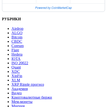
Powered by CoinMarketCap
РУБРИКИ
Airdrop
ALGO
Bitcoin
CBDC
Coreum
Flare
Hedera
IOTA
ISO 20022
Quant
XDC
XinFin
XLM
XRP Ripple прогноз
Академия
Видео
Криптовалютные биржи
Мем-монеты
Мнения