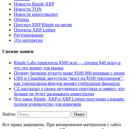
Новости Ripple XRP
Новости TON
Новости криптовалют
Обзоры
Прогноз XRP Ripple на месяц
Проекты XRP Ledger
Регулирование
Это интересно
Свежие записи
Ripple Labs привлекла $500 млн — оценка $40 млрд и
что это значит для рынка
Почему биткоин рухнул ниже $100 000 впервые с июня
UBS и Chainlink запустили “мост на $100 триллионов”:
как токенизация фондов меняет глобальные финансы
CZ рассказал о своих неудачных покупках и заявил, что
больше не будет раскрывать инвестиции
Что такое Ripple, XRP и XRP Ledger простыми словами:
полное руководство для новичков
Найти:
Все права защищены. При копировании материалов с сайта