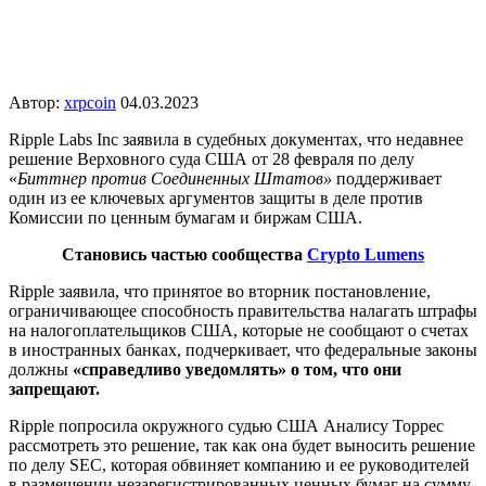
Автор:
xrpcoin
04.03.2023
Ripple Labs Inc заявила в судебных документах, что недавнее
решение Верховного суда США от 28 февраля по делу
«
Биттнер против Соединенных Штатов»
поддерживает
один из ее ключевых аргументов защиты в деле против
Комиссии по ценным бумагам и биржам США.
Становись частью сообщества
Crypto Lumens
Ripple заявила, что принятое во вторник постановление,
ограничивающее способность правительства налагать штрафы
на налогоплательщиков США, которые не сообщают о счетах
в иностранных банках, подчеркивает, что федеральные законы
должны
«справедливо уведомлять» о том, что они
запрещают.
Ripple попросила окружного судью США Аналису Торрес
рассмотреть это решение, так как она будет выносить решение
по делу SEC, которая обвиняет компанию и ее руководителей
в размещении незарегистрированных ценных бумаг на сумму