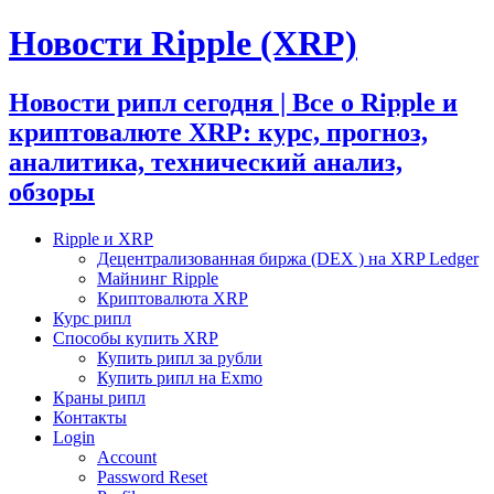
Новости Ripple (XRP)
Новости рипл сегодня | Все о Ripple и
криптовалюте XRP: курс, прогноз,
аналитика, технический анализ,
обзоры
Ripple и XRP
Децентрализованная биржа (DEX ) на XRP Ledger
Майнинг Ripple
Криптовалюта XRP
Курс рипл
Способы купить XRP
Купить рипл за рубли
Купить рипл на Exmo
Краны рипл
Контакты
Login
Account
Password Reset