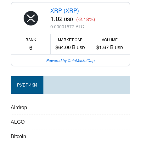
XRP (XRP)
1.02
(-2.18%)
USD
0.00001577 BTC
RANK
MARKET CAP
VOLUME
6
$64.00 B
$1.67 B
USD
USD
Powered by CoinMarketCap
РУБРИКИ
Airdrop
ALGO
Bitcoin