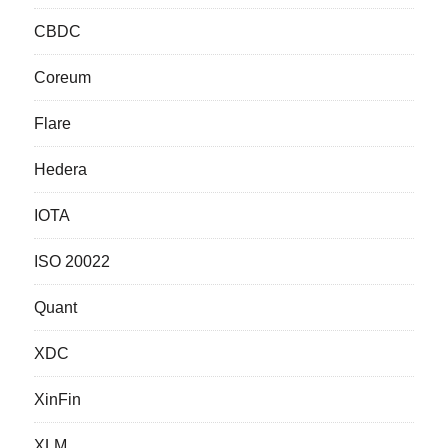
CBDC
Coreum
Flare
Hedera
IOTA
ISO 20022
Quant
XDC
XinFin
XLM