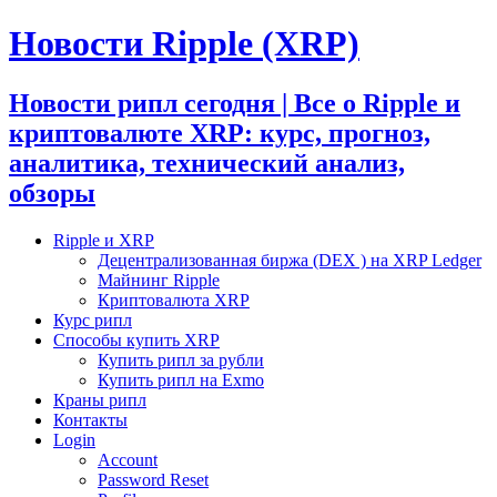
Новости Ripple (XRP)
Новости рипл сегодня | Все о Ripple и
криптовалюте XRP: курс, прогноз,
аналитика, технический анализ,
обзоры
Ripple и XRP
Децентрализованная биржа (DEX ) на XRP Ledger
Майнинг Ripple
Криптовалюта XRP
Курс рипл
Способы купить XRP
Купить рипл за рубли
Купить рипл на Exmo
Краны рипл
Контакты
Login
Account
Password Reset