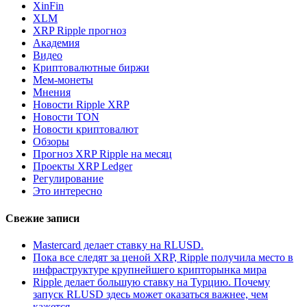
XinFin
XLM
XRP Ripple прогноз
Академия
Видео
Криптовалютные биржи
Мем-монеты
Мнения
Новости Ripple XRP
Новости TON
Новости криптовалют
Обзоры
Прогноз XRP Ripple на месяц
Проекты XRP Ledger
Регулирование
Это интересно
Свежие записи
Mastercard делает ставку на RLUSD.
Пока все следят за ценой XRP, Ripple получила место в
инфраструктуре крупнейшего крипторынка мира
Ripple делает большую ставку на Турцию. Почему
запуск RLUSD здесь может оказаться важнее, чем
кажется