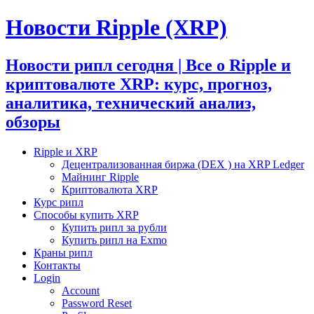
Новости Ripple (XRP)
Новости рипл сегодня | Все о Ripple и
криптовалюте XRP: курс, прогноз,
аналитика, технический анализ,
обзоры
Ripple и XRP
Децентрализованная биржа (DEX ) на XRP Ledger
Майнинг Ripple
Криптовалюта XRP
Курс рипл
Способы купить XRP
Купить рипл за рубли
Купить рипл на Exmo
Краны рипл
Контакты
Login
Account
Password Reset