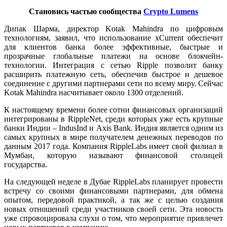
Становись частью сообщества
Crypto Lumens
Дипак Шарма, директор Kotak Mahindra по цифровым
технологиям, заявил, что использование xCurrent обеспечит
для клиентов банка более эффективные, быстрые и
прозрачные глобальные платежи на основе блокчейн-
технологии. Интеграция с сетью Ripple позволит банку
расширить платежную сеть, обеспечив быстрое и дешевое
соединение с другими партнерами сети по всему миру. Сейчас
Kotak Mahindra насчитывает около 1300 отделений.
К настоящему времени более сотни финансовых организаций
интегрированы в RippleNet, среди которых уже есть крупные
банки Индии – IndusInd и Axis Bank. Индия является одним из
самых крупных в мире получателем денежных переводов по
данным 2017 года. Компания RippleLabs имеет свой филиал в
Мумбаи, которую называют финансовой столицей
государства.
На следующей неделе в Дубае RippleLabs планирует провести
встречу со своими финансовыми партнерами, для обмена
опытом, передовой практикой, а так же с целью создания
новых отношений среди участников своей сети. Эта новость
уже спровоцировала слухи о том, что мероприятие привлечет