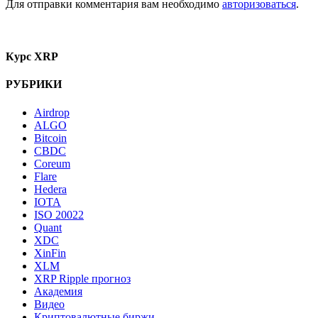
Для отправки комментария вам необходимо
авторизоваться
.
Курс XRP
РУБРИКИ
Airdrop
ALGO
Bitcoin
CBDC
Coreum
Flare
Hedera
IOTA
ISO 20022
Quant
XDC
XinFin
XLM
XRP Ripple прогноз
Академия
Видео
Криптовалютные биржи