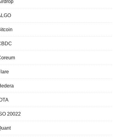
irdrop
ALGO
itcoin
CBDC
Coreum
lare
Hedera
IOTA
ISO 20022
Quant