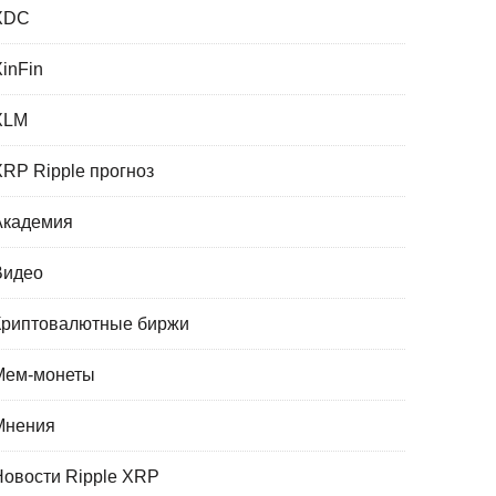
XDC
XinFin
XLM
XRP Ripple прогноз
Академия
Видео
Криптовалютные биржи
Мем-монеты
Мнения
Новости Ripple XRP