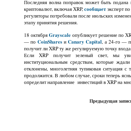
Последняя волна поправок может быть подана
сообщает
криптовалют, включая XRP,
эксперт п
регуляторы потребовали после июльских изменен
этапу принятия решения.
Grayscale
18 октября
опубликует решение по XR
CoinShares
Canary Capital
— по
и
, а 24-го — 
получит ли XRP ту же регулируемую точку входа,
Если XRP получит зеленый свет, мы уви
институциональным средствам, которые ждали
отклонены, многолетняя тупиковая ситуация с
продолжится. В любом случае, сроки теперь ясны:
определит направление инвестиций в XRP на мно
Предыдущая запис