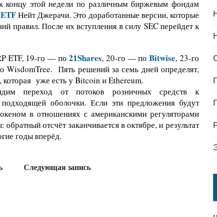
 к концу этой недели по различным биржевым фондам
ETF
о
Нейт Джерачи. Это доработанные версии, которые
ий правил. После их вступления в силу SEC перейдет к
21Shares
Bitwise
P ETF, 19-го — по
, 20-го — по
, 23-го
по WisdomTree. Пять решений за семь дней определят,
 которая уже есть у Bitcoin и Ethereum.
дим переход от потоков розничных средств к
 подходящей оболочки. Если эти предложения будут
 токеном в отношениях с американскими регуляторами
 обратный отсчёт заканчивается в октябре, и результат
гие годы вперёд.
ь
Следующая запись