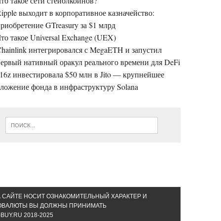
то такое сети стейблкоинов?
ipple выходит в корпоративное казначейство:
риобретение GTreasury за $1 млрд
то такое Universal Exchange (UEX)
hainlink интегрировался с MegaETH и запустил
ервый нативный оракул реального времени для DeFi
16z инвестировала $50 млн в Jito — крупнейшее
ложение фонда в инфраструктуру Solana
А САЙТЕ НОСИТ ОЗНАКОМИТЕЛЬНЫЙ ХАРАКТЕР И
ТОВАЛЮТЫ ВЫ ДОЛЖНЫ ПРИНИМАТЬ
UY.RU 2018-2025