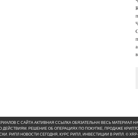
Ч
R
п
Ч
C
п
a
в
РИАЛОВ С САЙТА АКТИВНАЯ ССЫЛКА ОБЯЗАТЕЛЬНА! ВЕСЬ МАТЕРИАЛ Н
О ДЕЙСТВИЯМ. РЕШЕНИЕ ОБ ОПЕРАЦИЯХ ПО ПОКУПКЕ, ПРОДАЖЕ КРИП
. РИПЛ НОВОСТИ СЕГОДНЯ, КУРС РИПЛ, ИНВЕСТИЦИИ В РИПЛ. © XRP-B