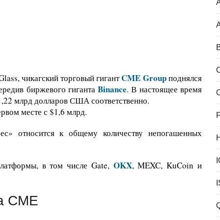
A
B
CME Group
lass, чикагский торговый гигант
поднялся
Binance
передив биржевого гиганта
. В настоящее время
 1,22 млрд долларов США соответственно.
ервом месте с $1,6 млрд.
F
рес» относится к общему количеству непогашенных
OKX
платформы, в том числе Gate,
, MEXC, KuCoin и
на CME