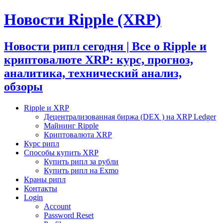
Новости Ripple (XRP)
Новости рипл сегодня | Все о Ripple и
криптовалюте XRP: курс, прогноз,
аналитика, технический анализ,
обзоры
Ripple и XRP
Децентрализованная биржа (DEX ) на XRP Ledger
Майнинг Ripple
Криптовалюта XRP
Курс рипл
Способы купить XRP
Купить рипл за рубли
Купить рипл на Exmo
Краны рипл
Контакты
Login
Account
Password Reset