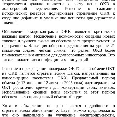
теоретически должно привести к росту цены OKB в
долгосрочной перспективе. Решение о сжигании
исторических резервов подчеркивает стремление OKX к
созданию дефицита и увеличению ценности для держателей
токенов.
Обновление смарт-контракта OKB является критически
важным шагом. Исключение возможности создания новых
токенов и ручного сжигания обеспечивает предсказуемость и
прозрачность. Фиксация общего предложения на уровне 21
миллиона создает четкий лимит, что делает OKB более
привлекательным активом для долгосрочных инвесторов. Это
также снижает риски инфляции и манипуляций.
Решение о прекращении поддержки OKTChain и обмене OKT
на OKB является стратегическим шагом, направленным на
консолидацию экосистемы OKX. Предлагаемый период
обмена (с 13 июля по 12 августа 2025 года) дает держателям
OKT достаточно времени для конвертации своих активов.
Использование средней цены закрытия за этот период
обеспечивает справедливый обменный курс.
Хотя в объявлении не раскрываются подробности о
стратегическом обновлении X Layer, можно предположить,
что оно направлено на улучшение масштабируемости,