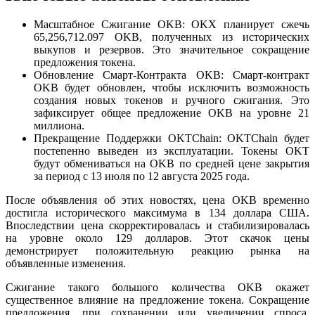
Масштабное Сжигание OKB: OKX планирует сжечь
65,256,712.097 OKB, полученных из исторических
выкупов и резервов. Это значительное сокращение
предложения токена.
Обновление Смарт-Контракта OKB: Смарт-контракт
OKB будет обновлен, чтобы исключить возможность
создания новых токенов и ручного сжигания. Это
зафиксирует общее предложение OKB на уровне 21
миллиона.
Прекращение Поддержки OKTChain: OKTChain будет
постепенно выведен из эксплуатации. Токены OKT
будут обмениваться на OKB по средней цене закрытия
за период с 13 июля по 12 августа 2025 года.
После объявления об этих новостях, цена OKB временно
достигла исторического максимума в 134 доллара США.
Впоследствии цена скорректировалась и стабилизировалась
на уровне около 129 долларов. Этот скачок цены
демонстрирует положительную реакцию рынка на
объявленные изменения.
Сжигание такого большого количества OKB окажет
существенное влияние на предложение токена. Сокращение
предложения, при сохранении или увеличении спроса,