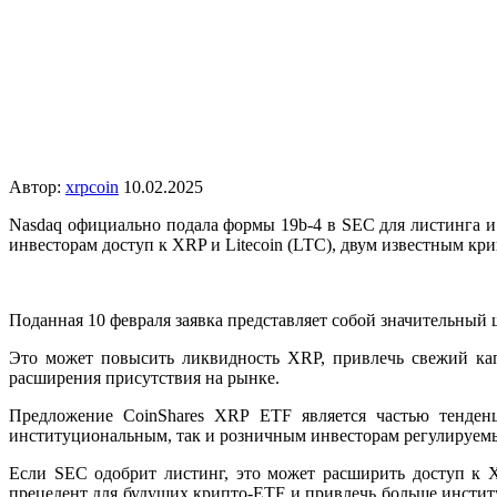
Автор:
xrpcoin
10.02.2025
Nasdaq официально подала формы 19b-4 в SEC для листинга и
инвесторам доступ к XRP и Litecoin (LTC), двум известным кр
Поданная 10 февраля заявка представляет собой значительны
Это может повысить ликвидность XRP, привлечь свежий кап
расширения присутствия на рынке.
Предложение CoinShares XRP ETF является частью тенден
институциональным, так и розничным инвесторам регулируемы
Если SEC одобрит листинг, это может расширить доступ к X
прецедент для будущих крипто-ETF и привлечь больше инстит