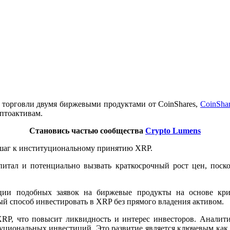
 торговли двумя биржевыми продуктами от CoinShares,
CoinSha
иптоактивам.
Становись частью сообщества
Crypto Lumens
й шаг к институциональному принятию XRP.
итал и потенциально вызвать краткосрочный рост цен, поск
ции подобных заявок на биржевые продукты на основе крип
й способ инвестировать в XRP без прямого владения активом.
RP, что повысит ликвидность и интерес инвесторов. Аналитик
уциональных инвестиций. Это развитие является ключевым как д