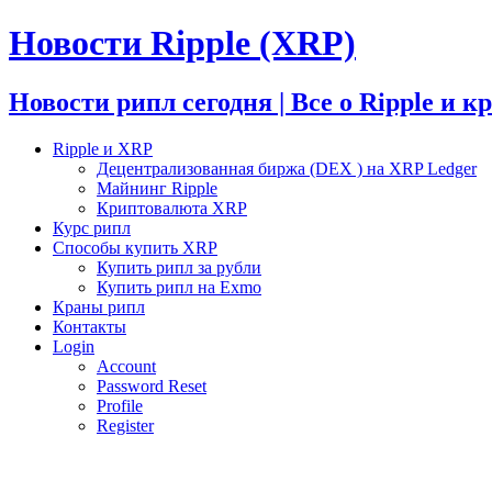
Новости Ripple (XRP)
Новости рипл сегодня | Все о Ripple и 
Ripple и XRP
Децентрализованная биржа (DEX ) на XRP Ledger
Майнинг Ripple
Криптовалюта XRP
Курс рипл
Способы купить XRP
Купить рипл за рубли
Купить рипл на Exmo
Краны рипл
Контакты
Login
Account
Password Reset
Profile
Register