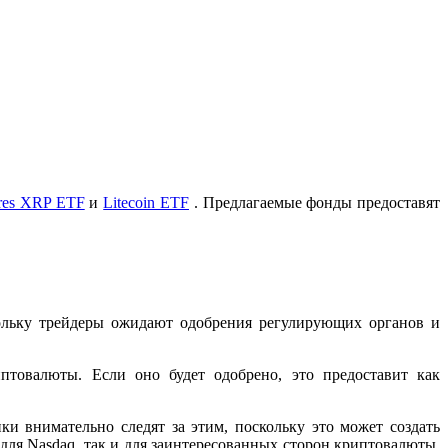
res XRP ETF
и
Litecoin ETF
. Предлагаемые фонды предоставят
ольку трейдеры ожидают одобрения регулирующих органов и
товалюты. Если оно будет одобрено, это предоставит как
и внимательно следят за этим, поскольку это может создать
ля Nasdaq, так и для заинтересованных сторон криптовалюты,