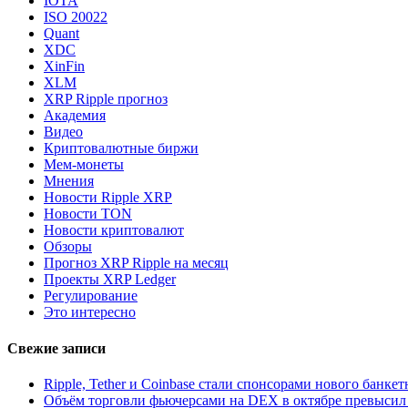
IOTA
ISO 20022
Quant
XDC
XinFin
XLM
XRP Ripple прогноз
Академия
Видео
Криптовалютные биржи
Мем-монеты
Мнения
Новости Ripple XRP
Новости TON
Новости криптовалют
Обзоры
Прогноз XRP Ripple на месяц
Проекты XRP Ledger
Регулирование
Это интересно
Свежие записи
Ripple, Tether и Coinbase стали спонсорами нового банке
Объём торговли фьючерсами на DEX в октябре превысил