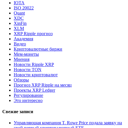
IOTA
ISO 20022
Quant
XDC
XinFin
XLM
XRP Ripple прогноз
Академия
Видео
Криптовалютные биржи
Мем-монеты
Мнения
Новости Ripple XRP
Новости TON
Новости криптовалют
Обзоры
Прогноз XRP Ripple на месяц
Проекты XRP Ledger
Регулирование
Это интересно
Свежие записи
Управляющая компания T. Rowe Price подала заявку на
свой первый криптовалютный ETF