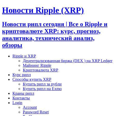
Новости Ripple (XRP)
Новости рипл сегодня | Все о Ripple и
криптовалюте XRP: курс, прогноз,
аналитика, технический анализ,
обзоры
Ripple и XRP
Децентрализованная биржа (DEX ) на XRP Ledger
Майнинг Ripple
Криптовалюта XRP
Курс рипл
Способы купить XRP
Купить рипл за рубли
Купить рипл на Exmo
Краны рипл
Контакты
Login
Account
Password Reset