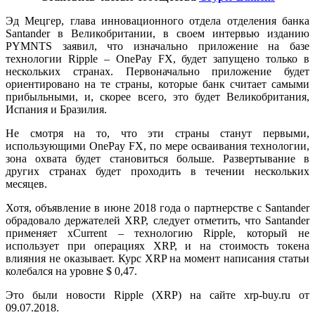
Эд Мецгер, глава инновационного отдела отделения банка
Santander в Великобритании, в своем интервью изданию
PYMNTS заявил, что изначально приложение на базе
технологии Ripple – OnePay FX, будет запущено только в
нескольких странах. Первоначально приложение будет
ориентировано на те страны, которые банк считает самыми
прибыльными, и, скорее всего, это будет Великобритания,
Испания и Бразилия.
Не смотря на то, что эти страны станут первыми,
использующими OnePay FX, по мере осваивания технологии,
зона охвата будет становиться больше. Развертывание в
других странах будет проходить в течении нескольких
месяцев.
Хотя, объявление в июне 2018 года о партнерстве с Santander
обрадовало держателей XRP, следует отметить, что Santander
применяет xCurrent – технологию Ripple, который не
использует при операциях XRP, и на стоимость токена
влияния не оказывает. Курс XRP на момент написания статьи
колебался на уровне $ 0,47.
Это были новости Ripple (XRP) на сайте xrp-buy.ru от
09.07.2018.