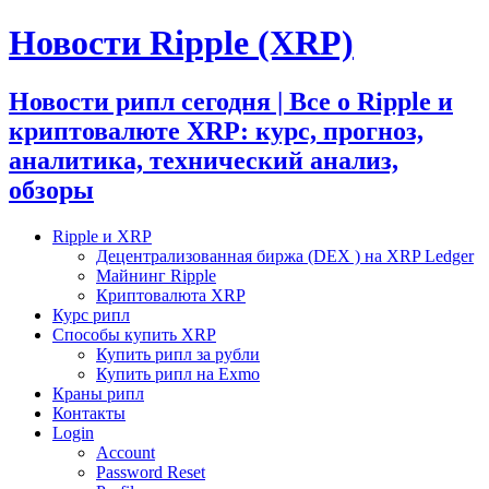
Новости Ripple (XRP)
Новости рипл сегодня | Все о Ripple и
криптовалюте XRP: курс, прогноз,
аналитика, технический анализ,
обзоры
Ripple и XRP
Децентрализованная биржа (DEX ) на XRP Ledger
Майнинг Ripple
Криптовалюта XRP
Курс рипл
Способы купить XRP
Купить рипл за рубли
Купить рипл на Exmo
Краны рипл
Контакты
Login
Account
Password Reset