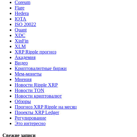
Coreum
Flare
Hedera
IOTA
ISO 20022
Quant
XDC
XinFin
XLM
XRP Ripple прогноз
Академия
Видео
Криптовалютные биржи
Мем-монеты
Мнения
Новости Ripple XRP
Новости TON
Новости криптовалют
Обзоры
Прогноз XRP Ripple на месяц
Проекты XRP Ledger
Регулирование
Это интересно
Свежие записи