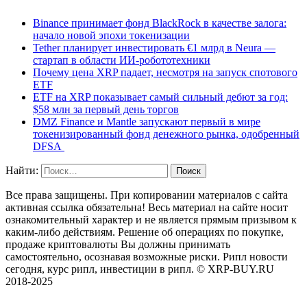
Binance принимает фонд BlackRock в качестве залога:
начало новой эпохи токенизации
Tether планирует инвестировать €1 млрд в Neura —
стартап в области ИИ-робототехники
Почему цена XRP падает, несмотря на запуск спотового
ETF
ETF на XRP показывает самый сильный дебют за год:
$58 млн за первый день торгов
DMZ Finance и Mantle запускают первый в мире
токенизированный фонд денежного рынка, одобренный
DFSA
Найти:
Все права защищены. При копировании материалов с сайта
активная ссылка обязательна! Весь материал на сайте носит
ознакомительный характер и не является прямым призывом к
каким-либо действиям. Решение об операциях по покупке,
продаже криптовалюты Вы должны принимать
самостоятельно, осознавая возможные риски. Рипл новости
сегодня, курс рипл, инвестиции в рипл. © XRP-BUY.RU
2018-2025