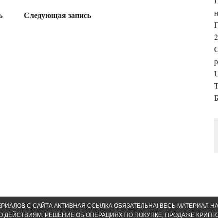
н
ь
Следующая запись
Г
2
р
U
Б
РИАЛОВ С САЙТА АКТИВНАЯ ССЫЛКА ОБЯЗАТЕЛЬНА! ВЕСЬ МАТЕРИАЛ Н
О ДЕЙСТВИЯМ. РЕШЕНИЕ ОБ ОПЕРАЦИЯХ ПО ПОКУПКЕ, ПРОДАЖЕ КРИП