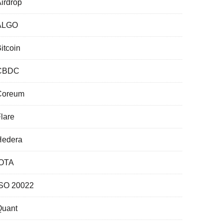
irdrop
ALGO
itcoin
CBDC
Coreum
lare
Hedera
IOTA
ISO 20022
Quant