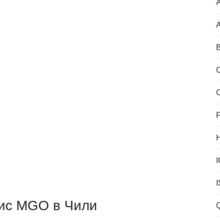
A
B
F
ис MGO в Чили