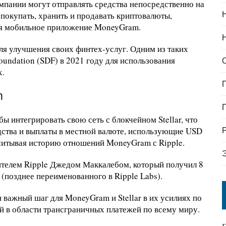
мпании могут отправлять средства непосредственно на
 покупать, хранить и продавать криптовалюты,
уя мобильное приложение MoneyGram.
я улучшения своих финтех-услуг. Одним из таких
oundation (SDF) в 2021 году для использования
х.
m
ы интегрировать свою сеть с блокчейном Stellar, что
дства и выплаты в местной валюте, использующие USD
читывая историю отношений MoneyGram с Ripple.
дителем Ripple Джедом Маккалебом, который получил 8
(позднее переименованного в Ripple Labs).
 важный шаг для MoneyGram и Stellar в их усилиях по
 в области трансграничных платежей по всему миру.