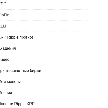
XDC
XinFin
XLM
XRP Ripple прогноз
Академия
Видео
Криптовалютные биржи
Мем-монеты
Мнения
Новости Ripple XRP