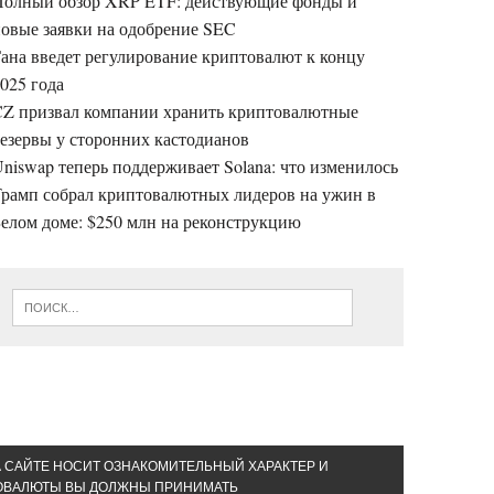
Полный обзор XRP ETF: действующие фонды и
овые заявки на одобрение SEC
ана введет регулирование криптовалют к концу
025 года
CZ призвал компании хранить криптовалютные
езервы у сторонних кастодианов
niswap теперь поддерживает Solana: что изменилось
Трамп собрал криптовалютных лидеров на ужин в
елом доме: $250 млн на реконструкцию
А САЙТЕ НОСИТ ОЗНАКОМИТЕЛЬНЫЙ ХАРАКТЕР И
ТОВАЛЮТЫ ВЫ ДОЛЖНЫ ПРИНИМАТЬ