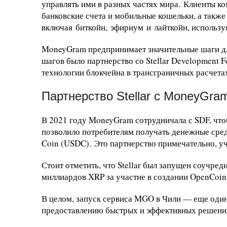
управлять ими в разных частях мира. Клиенты ко
банковские счета и мобильные кошельки, а также
включая биткойн, эфириум и лайткойн, использ
MoneyGram предпринимает значительные шаги дл
шагов было партнерство со Stellar Development F
технологии блокчейна в трансграничных расчета
Партнерство Stellar с MoneyGra
В 2021 году MoneyGram сотрудничала с SDF, чтоб
позволило потребителям получать денежные сре
Coin (USDC). Это партнерство примечательно, у
Стоит отметить, что Stellar был запущен соучре
миллиардов XRP за участие в создании OpenCoin 
В целом, запуск сервиса MGO в Чили — еще один
предоставлению быстрых и эффективных решений