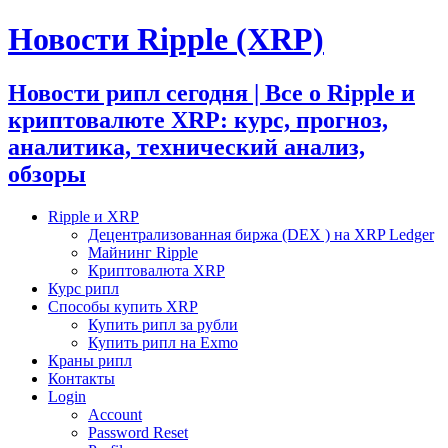
Новости Ripple (XRP)
Новости рипл сегодня | Все о Ripple и
криптовалюте XRP: курс, прогноз,
аналитика, технический анализ,
обзоры
Ripple и XRP
Децентрализованная биржа (DEX ) на XRP Ledger
Майнинг Ripple
Криптовалюта XRP
Курс рипл
Способы купить XRP
Купить рипл за рубли
Купить рипл на Exmo
Краны рипл
Контакты
Login
Account
Password Reset