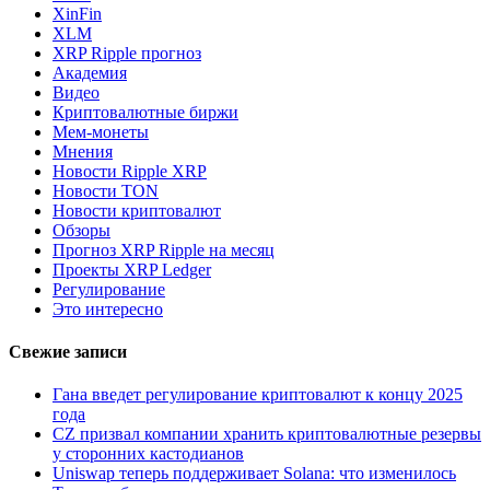
XinFin
XLM
XRP Ripple прогноз
Академия
Видео
Криптовалютные биржи
Мем-монеты
Мнения
Новости Ripple XRP
Новости TON
Новости криптовалют
Обзоры
Прогноз XRP Ripple на месяц
Проекты XRP Ledger
Регулирование
Это интересно
Свежие записи
Гана введет регулирование криптовалют к концу 2025
года
CZ призвал компании хранить криптовалютные резервы
у сторонних кастодианов
Uniswap теперь поддерживает Solana: что изменилось