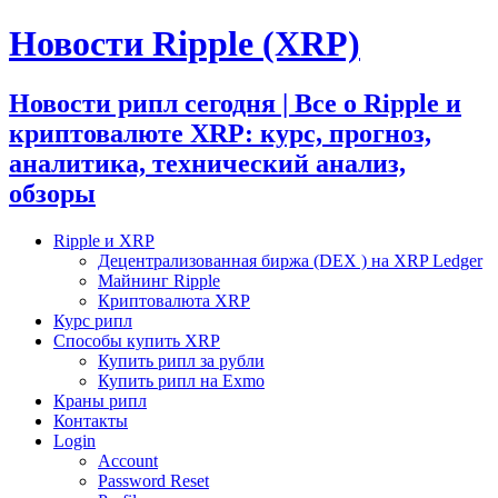
Новости Ripple (XRP)
Новости рипл сегодня | Все о Ripple и
криптовалюте XRP: курс, прогноз,
аналитика, технический анализ,
обзоры
Ripple и XRP
Децентрализованная биржа (DEX ) на XRP Ledger
Майнинг Ripple
Криптовалюта XRP
Курс рипл
Способы купить XRP
Купить рипл за рубли
Купить рипл на Exmo
Краны рипл
Контакты
Login
Account
Password Reset