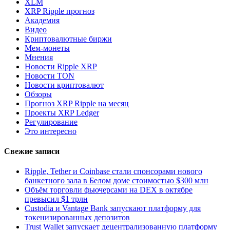
XLM
XRP Ripple прогноз
Академия
Видео
Криптовалютные биржи
Мем-монеты
Мнения
Новости Ripple XRP
Новости TON
Новости криптовалют
Обзоры
Прогноз XRP Ripple на месяц
Проекты XRP Ledger
Регулирование
Это интересно
Свежие записи
Ripple, Tether и Coinbase стали спонсорами нового
банкетного зала в Белом доме стоимостью $300 млн
Объём торговли фьючерсами на DEX в октябре
превысил $1 трлн
Custodia и Vantage Bank запускают платформу для
токенизированных депозитов
Trust Wallet запускает децентрализованную платформу