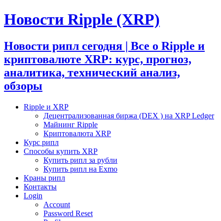
Новости Ripple (XRP)
Новости рипл сегодня | Все о Ripple и
криптовалюте XRP: курс, прогноз,
аналитика, технический анализ,
обзоры
Ripple и XRP
Децентрализованная биржа (DEX ) на XRP Ledger
Майнинг Ripple
Криптовалюта XRP
Курс рипл
Способы купить XRP
Купить рипл за рубли
Купить рипл на Exmo
Краны рипл
Контакты
Login
Account
Password Reset