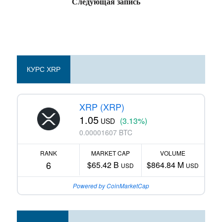
Следующая запись
КУРС XRP
XRP (XRP)
1.05
(3.13%)
USD
0.00001607 BTC
RANK
MARKET CAP
VOLUME
6
$65.42 B
$864.84 M
USD
USD
Powered by CoinMarketCap