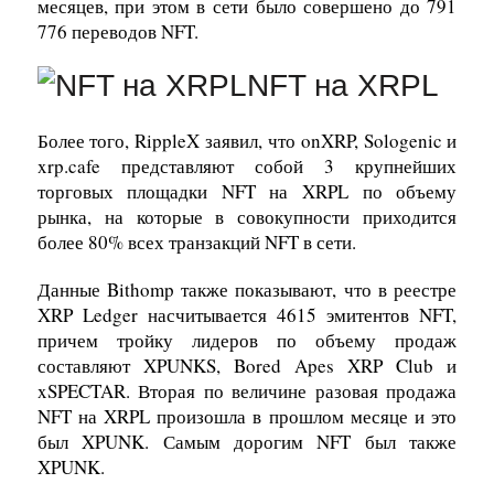
месяцев, при этом в сети было совершено до 791
776 переводов NFT.
NFT на XRPL
Более того, RippleX заявил, что onXRP, Sologenic и
xrp.cafe представляют собой 3 крупнейших
торговых площадки NFT на XRPL по объему
рынка, на которые в совокупности приходится
более 80% всех транзакций NFT в сети.
Данные Bithomp также показывают, что в реестре
XRP Ledger насчитывается 4615 эмитентов NFT,
причем тройку лидеров по объему продаж
составляют XPUNKS, Bored Apes XRP Club и
xSPECTAR. Вторая по величине разовая продажа
NFT на XRPL произошла в прошлом месяце и это
был XPUNK. Самым дорогим NFT был также
XPUNK.