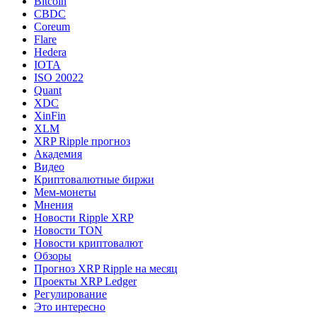
Bitcoin
CBDC
Coreum
Flare
Hedera
IOTA
ISO 20022
Quant
XDC
XinFin
XLM
XRP Ripple прогноз
Академия
Видео
Криптовалютные биржи
Мем-монеты
Мнения
Новости Ripple XRP
Новости TON
Новости криптовалют
Обзоры
Прогноз XRP Ripple на месяц
Проекты XRP Ledger
Регулирование
Это интересно