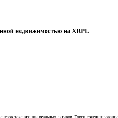
ванной недвижимостью на XRPL
центров токенизации реальных активов. Торги токенизирован