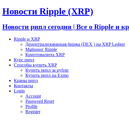
Новости Ripple (XRP)
Новости рипл сегодня | Все о Ripple и 
Ripple и XRP
Децентрализованная биржа (DEX ) на XRP Ledger
Майнинг Ripple
Криптовалюта XRP
Курс рипл
Способы купить XRP
Купить рипл за рубли
Купить рипл на Exmo
Краны рипл
Контакты
Login
Account
Password Reset
Profile
Register