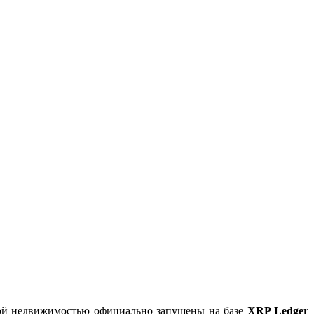
ной недвижимостью официально запущены на базе
XRP Ledger