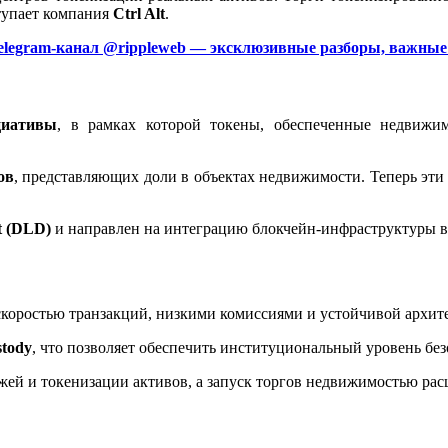
тупает компания
Ctrl Alt
.
elegram-канал @rippleweb — эксклюзивные разборы, важные 
циативы
, в рамках которой токены, обеспеченные недвижи
ов
, представляющих доли в объектах недвижимости. Теперь эти
t (DLD)
и направлен на интеграцию блокчейн-инфраструктуры 
 скоростью транзакций, низкими комиссиями и устойчивой архит
stody
, что позволяет обеспечить институциональный уровень без
й и токенизации активов, а запуск торгов недвижимостью расши