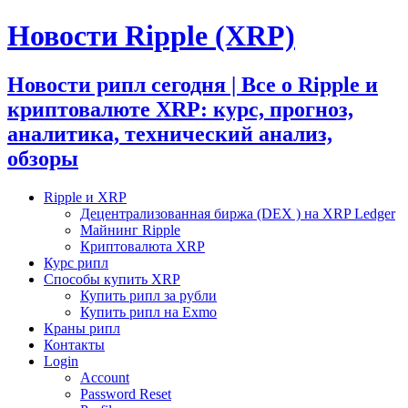
Новости Ripple (XRP)
Новости рипл сегодня | Все о Ripple и
криптовалюте XRP: курс, прогноз,
аналитика, технический анализ,
обзоры
Ripple и XRP
Децентрализованная биржа (DEX ) на XRP Ledger
Майнинг Ripple
Криптовалюта XRP
Курс рипл
Способы купить XRP
Купить рипл за рубли
Купить рипл на Exmo
Краны рипл
Контакты
Login
Account
Password Reset