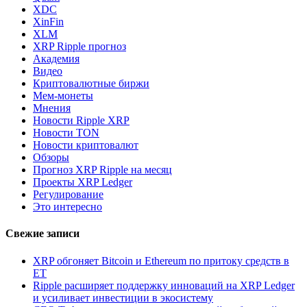
XDC
XinFin
XLM
XRP Ripple прогноз
Академия
Видео
Криптовалютные биржи
Мем-монеты
Мнения
Новости Ripple XRP
Новости TON
Новости криптовалют
Обзоры
Прогноз XRP Ripple на месяц
Проекты XRP Ledger
Регулирование
Это интересно
Свежие записи
XRP обгоняет Bitcoin и Ethereum по притоку средств в
ET
Ripple расширяет поддержку инноваций на XRP Ledger
и усиливает инвестиции в экосистему