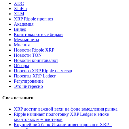
XDC
XinFin
XLM
XRP Ripple прогноз
Академия
Видео
Криптовалютные биржи
Мем-монеты
Мнения
Новости Ripple XRP
Новости TON
Новости криптовалют
Обзоры
Прогноз XRP Ripple на месяц
Проекты XRP Ledger
Регулирование
Это интересно
Свежие записи
XRP достиг важной вехи на фоне замедления рынка
Ripple начинает подготовку XRP Ledger к эпохе
квантовых компьютеров
Крупнейший банк Италии инвестировал в XRP –