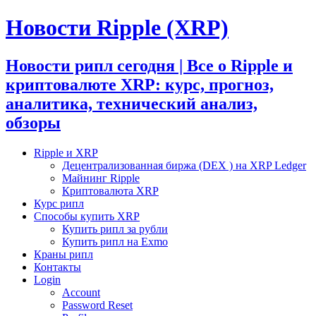
Новости Ripple (XRP)
Новости рипл сегодня | Все о Ripple и
криптовалюте XRP: курс, прогноз,
аналитика, технический анализ,
обзоры
Ripple и XRP
Децентрализованная биржа (DEX ) на XRP Ledger
Майнинг Ripple
Криптовалюта XRP
Курс рипл
Способы купить XRP
Купить рипл за рубли
Купить рипл на Exmo
Краны рипл
Контакты
Login
Account
Password Reset