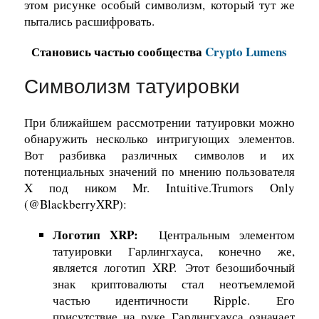
этом рисунке особый символизм, который тут же
пытались расшифровать.
Становись частью сообщества
Crypto Lumens
Символизм татуировки
При ближайшем рассмотрении татуировки можно
обнаружить несколько интригующих элементов.
Вот разбивка различных символов и их
потенциальных значений по мнению пользователя
X под ником
Mr. Intuitive.
Trumors Only
(@
BlackberryXRP)
:
Логотип XRP:
Центральным элементом
татуировки Гарлингхауса, конечно же,
является логотип XRP. Этот безошибочный
знак криптовалюты стал неотъемлемой
частью идентичности Ripple. Его
присутствие на руке Гарлингхауса означает