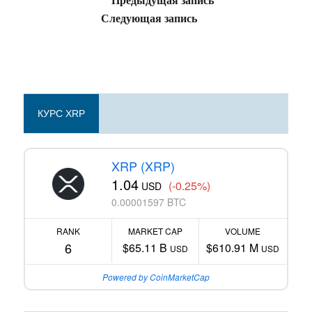
Следующая запись
КУРС XRP
XRP (XRP)
1.04
(-0.25%)
USD
0.00001597 BTC
RANK
MARKET CAP
VOLUME
6
$65.11 B
$610.91 M
USD
USD
Powered by CoinMarketCap