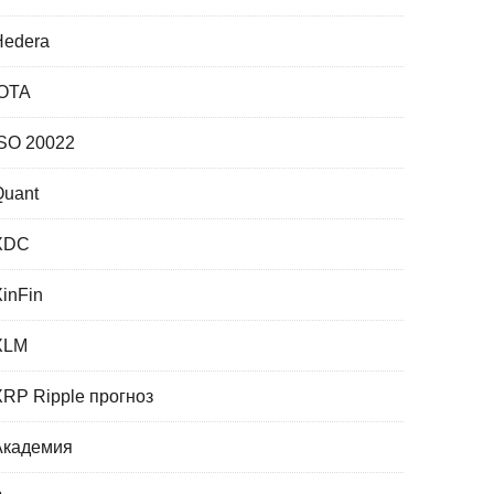
Hedera
IOTA
ISO 20022
Quant
XDC
XinFin
XLM
XRP Ripple прогноз
Академия