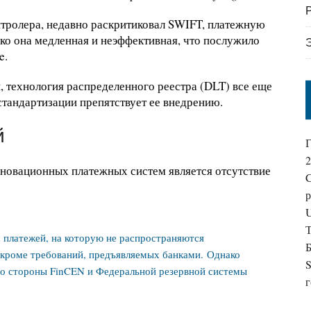
нтролера, недавно раскритиковал SWIFT, платежную
лько она медленная и неэффективная, что послужило
e.
 технология распределенного реестра (DLT) все еще
 стандартизации препятствует ее внедрению.
й
Г
2
новационных платежных систем является отсутствие
р
U
х платежей, на которую не распространяются
Б
 кроме требований, предъявляемых банками. Однако
S
со стороны FinCEN и Федеральной резервной системы