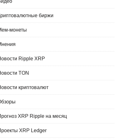
Видео
Криптовалютные биржи
Мем-монеты
Мнения
Новости Ripple XRP
Новости TON
Новости криптовалют
Обзоры
Прогноз XRP Ripple на месяц
Проекты XRP Ledger