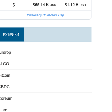
6
$65.14 B
$1.12 B
USD
USD
Powered by CoinMarketCap
РУБРИКИ
irdrop
ALGO
itcoin
CBDC
Coreum
lare