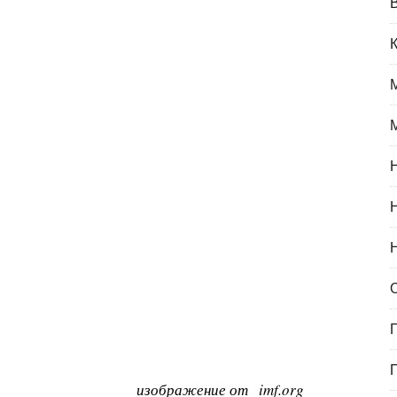
изображение от
imf.org