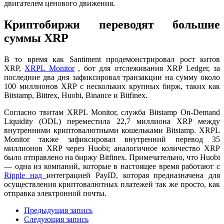
двигателем ценового движения.
Криптобиржи переводят большие
суммы XRP
В то время как Santiment продемонстрировал рост китов
XRP,
XRPL Monitor
, бот для отслеживания XRP Ledger, за
последние два дня зафиксировал транзакции на сумму около
100 миллионов XRP с нескольких крупных бирж, таких как
Bitstamp, Bittrex, Huobi, Binance и Bitfinex.
Согласно твитам XRPL Monitor, служба Bitstamp On-Demand
Liquidity (ODL) переместила 22,7 миллиона XRP между
внутренними криптовалютными кошельками Bitstamp. XRPL
Monitor также зафиксировал внутренний перевод 35
миллионов XRP через Huobi; аналогичное количество XRP
было отправлено на биржу Bitfinex. Примечательно, что Huobi
— одна из компаний, которые в настоящее время работают с
Ripple над
интеграцией PayID
, которая предназначена для
осуществления криптовалютных платежей так же просто, как
отправка электронной почты.
Предыдущая запись
Следующая запись