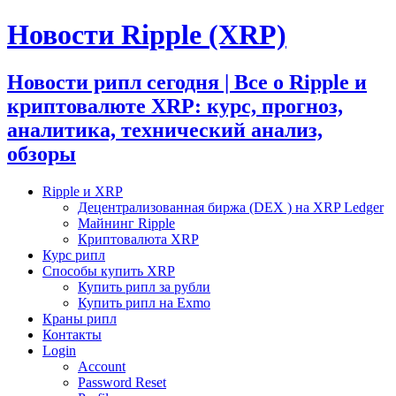
Новости Ripple (XRP)
Новости рипл сегодня | Все о Ripple и
криптовалюте XRP: курс, прогноз,
аналитика, технический анализ,
обзоры
Ripple и XRP
Децентрализованная биржа (DEX ) на XRP Ledger
Майнинг Ripple
Криптовалюта XRP
Курс рипл
Способы купить XRP
Купить рипл за рубли
Купить рипл на Exmo
Краны рипл
Контакты
Login
Account
Password Reset