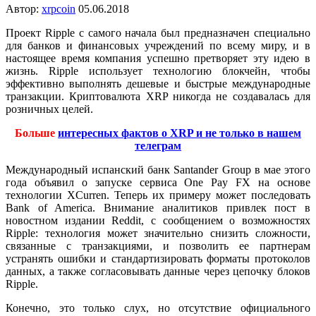
Автор:
xrpcoin
05.06.2018
Проект Ripple с самого начала был предназначен специально
для банков и финансовых учреждений по всему миру, и в
настоящее время компания успешно претворяет эту идею в
жизнь. Ripple использует технологию блокчейн, чтобы
эффективно выполнять дешевые и быстрые международные
транзакции. Криптовалюта XRP никогда не создавалась для
розничных целей.
Больше
интересных фактов о XRP и не только в нашем
телеграм
Международный испанский банк Santander Group в мае этого
года объявил о запуске сервиса One Pay FX на основе
технологии XCurren. Теперь их примеру может последовать
Bank of America. Внимание аналитиков привлек пост в
новостном издании Reddit, с сообщением о возможностях
Ripple: технология может значительно снизить сложности,
связанные с транзакциями, и позволить ее партнерам
устранять ошибки и стандартизировать форматы протоколов
данных, а также согласовывать данные через цепочку блоков
Ripple.
Конечно, это только слух, но отсутствие официального