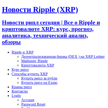
Новости Ripple (XRP)
Новости рипл сегодня | Все о Ripple и
криптовалюте XRP: курс, прогноз,
аналитика, технический анализ,
обзоры
Ripple и XRP
Децентрализованная биржа (DEX ) на XRP Ledger
Майнинг Ripple
Криптовалюта XRP
Курс рипл
Способы купить XRP
Купить рипл за рубли
Купить рипл на Exmo
Краны рипл
Контакты
Login
Account
Password Reset