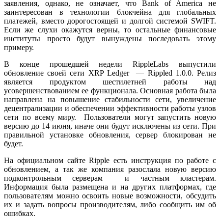
заявления, однако, не означает, что Bank of America не
заинтересован в технологии блокчейна для глобальных
платежей, вместо дорогостоящей и долгой системой SWIFT.
Если же слухи окажутся верны, то остальные финансовые
институты просто будут вынуждены последовать этому
примеру.
В конце прошедшей недели RippleLabs выпустили
обновление своей сети XRP Ledger — Rippled 1.0.0. Релиз
является продуктом шестилетней работы над
усовершенствованием ее функционала. Основная работа была
направлена на повышение стабильности сети, увеличение
децентрализации и обеспечении эффективности работы узлов
сети по всему миру. Пользователи могут запустить новую
версию до 14 июня, иначе они будут исключены из сети. При
правильной установке обновления, сервер блокирован не
будет.
На официальном сайте Ripple есть инструкция по работе с
обновлением, а так же компания разослала новую версию
подконтрольным серверам и частным кластерам.
Информация была размещена и на других платформах, где
пользователям можно освоить новые возможности, обсудить
их и задать вопросы производителям, либо сообщить им об
ошибках.