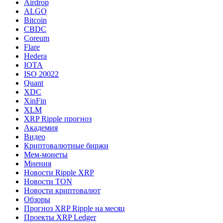
Airdrop
ALGO
Bitcoin
CBDC
Coreum
Flare
Hedera
IOTA
ISO 20022
Quant
XDC
XinFin
XLM
XRP Ripple прогноз
Академия
Видео
Криптовалютные биржи
Мем-монеты
Мнения
Новости Ripple XRP
Новости TON
Новости криптовалют
Обзоры
Прогноз XRP Ripple на месяц
Проекты XRP Ledger