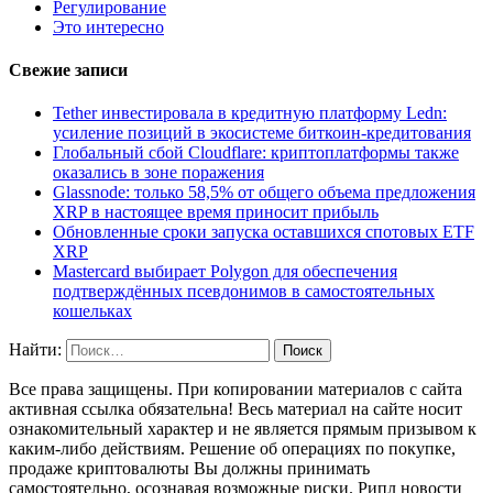
Регулирование
Это интересно
Свежие записи
Tether инвестировала в кредитную платформу Ledn:
усиление позиций в экосистеме биткоин-кредитования
Глобальный сбой Cloudflare: криптоплатформы также
оказались в зоне поражения
Glassnode: только 58,5% от общего объема предложения
XRP в настоящее время приносит прибыль
Обновленные сроки запуска оставшихся спотовых ETF
XRP
Mastercard выбирает Polygon для обеспечения
подтверждённых псевдонимов в самостоятельных
кошельках
Найти:
Все права защищены. При копировании материалов с сайта
активная ссылка обязательна! Весь материал на сайте носит
ознакомительный характер и не является прямым призывом к
каким-либо действиям. Решение об операциях по покупке,
продаже криптовалюты Вы должны принимать
самостоятельно, осознавая возможные риски. Рипл новости