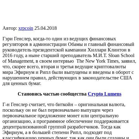
Автор:
xrpcoin
25.04.2018
Гэри Генслер, когда-то один из ведущих финансовых
регуляторов в администрации Обамы и главный финансовый
руководитель президентской кампании Хиллари Клинтон в
2016 году, а ныне старший преподаватель М.И.Т. Sloan School
of Management, в своем интервью The New York Times, заявил,
что, скорее всего, вторая и третья ведущие криптовалюты
мира Эфириум и Рипл были выпущены и введены в оборот с
нарушением правил, действующих в законодательстве США
для ценных бумаг.
Становись частью сообщества
Crypto Lumens
Г-н Генслер считает, что биткойн – оригинальная валюта,
поскольку он не был первоначально выпущен через
первоначальное предложение монет или центральную
организацию, а программное обеспечение поддерживается
децентрализованной группой разработчиков. Тогда как
Эфириум, а в большей степени Рипл, подходят под
классификацию ценных бумаг, так как они были созданы и