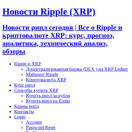
Новости Ripple (XRP)
Новости рипл сегодня | Все о Ripple и
криптовалюте XRP: курс, прогноз,
аналитика, технический анализ,
обзоры
Ripple и XRP
Децентрализованная биржа (DEX ) на XRP Ledger
Майнинг Ripple
Криптовалюта XRP
Курс рипл
Способы купить XRP
Купить рипл за рубли
Купить рипл на Exmo
Краны рипл
Контакты
Login
Account
Password Reset