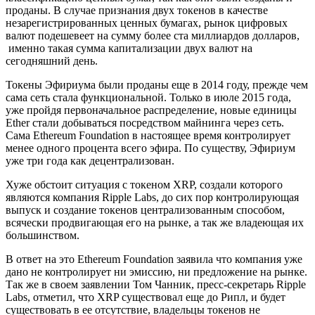
проданы. В случае признания двух токенов в качестве
незарегистрированных ценных бумагах, рынок цифровых
валют подешевеет на сумму более ста миллиардов долларов,
именно такая сумма капитализации двух валют на
сегодняшний день.
Токены Эфириума были проданы еще в 2014 году, прежде чем
сама сеть стала функциональной. Только в июле 2015 года,
уже пройдя первоначальное распределение, новые единицы
Ether стали добываться посредством майнинга через сеть.
Сама Ethereum Foundation в настоящее время контролирует
менее одного процента всего эфира. По существу, Эфириум
уже три года как децентрализован.
Хуже обстоит ситуация с токеном XRP, создали которого
являются компания Ripple Labs, до сих пор контролирующая
выпуск и создание токенов централизованным способом,
всячески продвигающая его на рынке, а так же владеющая их
большинством.
В ответ на это Ethereum Foundation заявила что компания уже
дано не контролирует ни эмиссию, ни предложение на рынке.
Так же в своем заявлении Том Чанник, пресс-секретарь Ripple
Labs, отметил, что XRP существовал еще до Рипл, и будет
существовать в ее отсутствие, владельцы токенов не