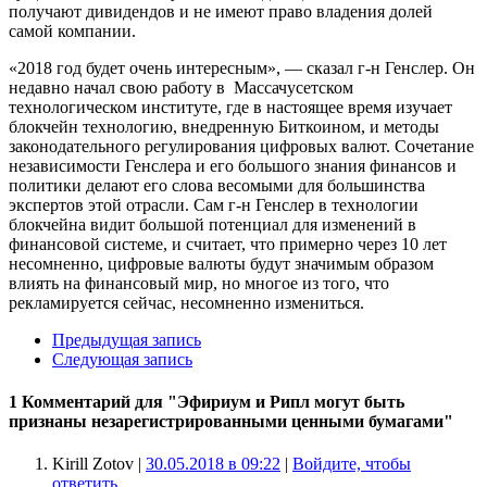
получают дивидендов и не имеют право владения долей
самой компании.
«2018 год будет очень интересным», — сказал г-н Генслер. Он
недавно начал свою работу в Массачусетском
технологическом институте, где в настоящее время изучает
блокчейн технологию, внедренную Биткоином, и методы
законодательного регулирования цифровых валют. Сочетание
независимости Генслера и его большого знания финансов и
политики делают его слова весомыми для большинства
экспертов этой отрасли. Сам г-н Генслер в технологии
блокчейна видит большой потенциал для изменений в
финансовой системе, и считает, что примерно через 10 лет
несомненно, цифровые валюты будут значимым образом
влиять на финансовый мир, но многое из того, что
рекламируется сейчас, несомненно измениться.
Предыдущая запись
Следующая запись
1 Комментарий
для "Эфириум и Рипл могут быть
признаны незарегистрированными ценными бумагами"
Kirill Zotov |
30.05.2018 в 09:22
|
Войдите, чтобы
ответить