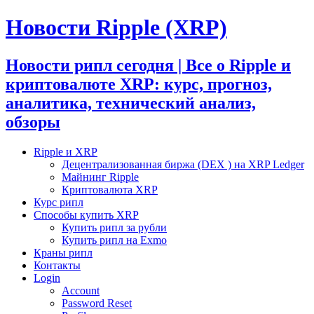
Новости Ripple (XRP)
Новости рипл сегодня | Все о Ripple и
криптовалюте XRP: курс, прогноз,
аналитика, технический анализ,
обзоры
Ripple и XRP
Децентрализованная биржа (DEX ) на XRP Ledger
Майнинг Ripple
Криптовалюта XRP
Курс рипл
Способы купить XRP
Купить рипл за рубли
Купить рипл на Exmo
Краны рипл
Контакты
Login
Account
Password Reset