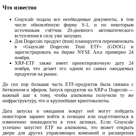
Что известно
Grayscale подала все необходимые документы, в том
числе обновлённую форму S-1, и по некоторым
источникам счётчик 20-дневного автоматического
вступления в силу уже запущен.
Для Dogecoin продукт (trust) планируется переименовать
в «Grayscale Dogecoin Trust ETF» (GDOG) и
зарегистрировать на бирже NYSE Arca примерно 24
ноября.
XRP-ETF также имеет ориентировочную дату 24
ноября, что делает его одним из самых ожидаемых
продуктов на рынке.
До сих пор большая часть ETF-продуктов была связана с
биткоином и эфиром. Запуск продуктов на XRP и Dogecoin —
важный шаг к тому, чтобы альткоины получили ту же
инфраструктуру, что и крупнейшие криптовалюты.
Дата запуска и ожидания вокруг неё могут побудить
инвесторов заранее войти в позиции или подготовиться к
изменению ликвидности в этих активах. Если Grayscale
успешно запустит ETF на альткоины, это может открыть
двери для других управляющих компаний и расширения