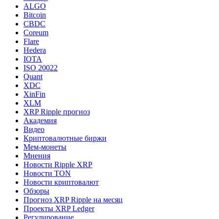
ALGO
Bitcoin
CBDC
Coreum
Flare
Hedera
IOTA
ISO 20022
Quant
XDC
XinFin
XLM
XRP Ripple прогноз
Академия
Видео
Криптовалютные биржи
Мем-монеты
Мнения
Новости Ripple XRP
Новости TON
Новости криптовалют
Обзоры
Прогноз XRP Ripple на месяц
Проекты XRP Ledger
Регулирование