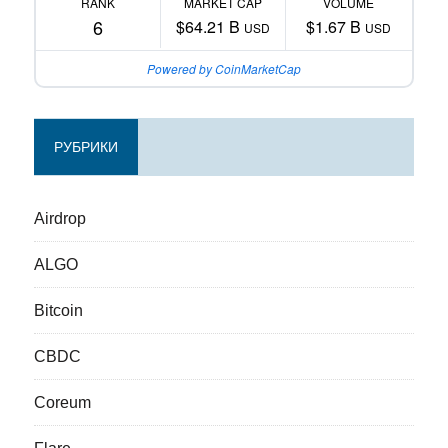
RANK
MARKET CAP
VOLUME
6
$64.21 B
$1.67 B
USD
USD
Powered by CoinMarketCap
РУБРИКИ
Airdrop
ALGO
Bitcoin
CBDC
Coreum