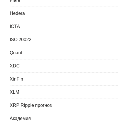
Flare
Hedera
IOTA
ISO 20022
Quant
XDC
XinFin
XLM
XRP Ripple прогноз
Академия