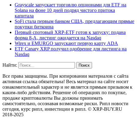
Grayscale запускает торговлю опционами для ETF на
Solana на фоне 10 дней подряд чистого притока
капитала
SoFi стала первым банком США, предлагающим прямые
покупки биткоина
Первый спотовый XRP-ETF готов к запуску: подана
форма 8-А, листинг ожидается на Nasdaq
Wirex и EMURGO запускают первую карту ADA
ETF Canary XRP получил одобрение для листинга на
Nasdaq
Найти:
Все права защищены. При копировании материалов с сайта
активная ссылка обязательна! Весь материал на сайте носит
ознакомительный характер и не является прямым призывом к
каким-либо действиям. Решение об операциях по покупке,
продаже криптовалюты Вы должны принимать
самостоятельно, осознавая возможные риски. Рипл новости
сегодня, курс рипл, инвестиции в рипл. © XRP-BUY.RU
2018-2025