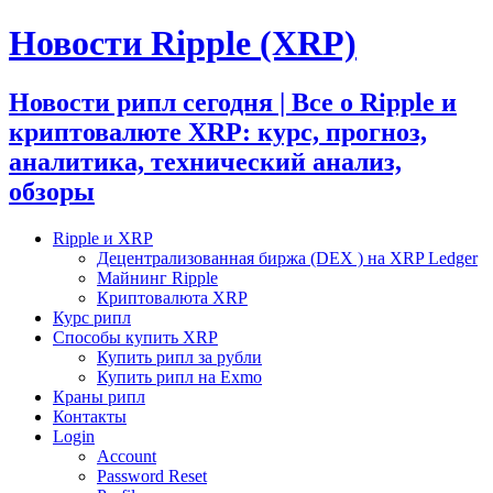
Новости Ripple (XRP)
Новости рипл сегодня | Все о Ripple и
криптовалюте XRP: курс, прогноз,
аналитика, технический анализ,
обзоры
Ripple и XRP
Децентрализованная биржа (DEX ) на XRP Ledger
Майнинг Ripple
Криптовалюта XRP
Курс рипл
Способы купить XRP
Купить рипл за рубли
Купить рипл на Exmo
Краны рипл
Контакты
Login
Account
Password Reset