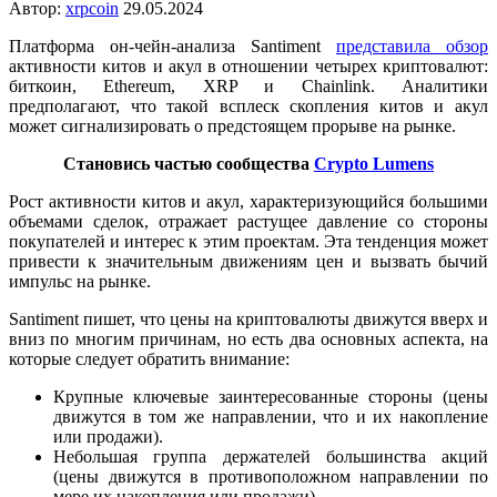
Автор:
xrpcoin
29.05.2024
Платформа он-чейн-анализа Santiment
представила обзор
активности китов и акул в отношении четырех криптовалют:
биткоин, Ethereum, XRP и Chainlink. Аналитики
предполагают, что такой всплеск скопления китов и акул
может сигнализировать о предстоящем прорыве на рынке.
Становись частью сообщества
Crypto Lumens
Рост активности китов и акул, характеризующийся большими
объемами сделок, отражает растущее давление со стороны
покупателей и интерес к этим проектам. Эта тенденция может
привести к значительным движениям цен и вызвать бычий
импульс на рынке.
Santiment пишет, что цены на криптовалюты движутся вверх и
вниз по многим причинам, но есть два основных аспекта, на
которые следует обратить внимание:
Крупные ключевые заинтересованные стороны (цены
движутся в том же направлении, что и их накопление
или продажи).
Небольшая группа держателей большинства акций
(цены движутся в противоположном направлении по
мере их накопления или продажи)