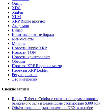
Quant
XDC
XinFin
XLM
XRP Ripple прогноз
Академия
Видео
Криптовалютные биржи
Мем-монеты
Мнения
Новости Ripple XRP
Новости TON
Новости криптовалют
Обзоры
Прогноз XRP Ripple на месяц
Проекты XRP Ledger
Регулирование
Это интересно
Свежие записи
Ripple, Tether и Coinbase стали спонсорами нового
банкетного зала в Белом доме стоимостью $300 млн
Объём торговли фьючерсами на DEX в октябре