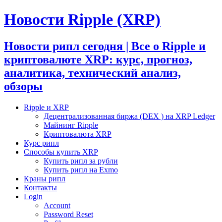
Новости Ripple (XRP)
Новости рипл сегодня | Все о Ripple и
криптовалюте XRP: курс, прогноз,
аналитика, технический анализ,
обзоры
Ripple и XRP
Децентрализованная биржа (DEX ) на XRP Ledger
Майнинг Ripple
Криптовалюта XRP
Курс рипл
Способы купить XRP
Купить рипл за рубли
Купить рипл на Exmo
Краны рипл
Контакты
Login
Account
Password Reset