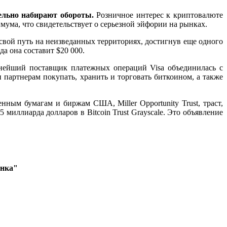
тельно набирают обороты.
Розничное интерес к криптовалюте
мума, что свидетельствует о серьезной эйфории на рынках.
свой путь на неизведанных территориях, достигнув еще одного
а она составит $20 000.
нейший поставщик платежных операций Visa объединилась с
партнерам покупать, хранить и торговать биткоином, а также
ным бумагам и биржам США, Miller Opportunity Trust, траст,
иллиарда долларов в Bitcoin Trust Grayscale. Это объявление
ынка"