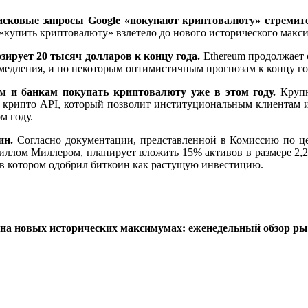
поисковые запросы Google «покупают криптовалюту» стреми
 «купить криптовалюту» взлетело до нового исторического макси
зирует 20 тысяч долларов к концу года.
Ethereum продолжает 
медления, и по некоторым оптимистичным прогнозам к концу год
ям и банкам покупать криптовалюту уже в этом году.
Круп
я крипто API, который позволит институциональным клиентам и 
м году.
ин
.
Согласно документации, представленной в Комиссию по цен
ом Миллером, планирует вложить 15% активов в размере 2,25 м
, в котором одобрил биткоин как растущую инвестицию.
на новых исторических максимумах: еженедельный обзор р