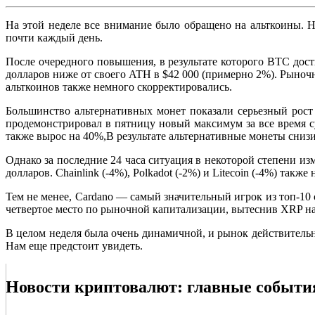
На этой неделе все внимание было обращено на альткоины. Н
почти каждый день.
После очередного повышения, в результате которого BTC дост
долларов ниже от своего ATH в $42 000 (примерно 2%). Рыноч
альткоинов также немного скорректировались.
Большинство альтернативных монет показали серьезный рост 
продемонстрировал в пятницу новый максимум за все время с
также вырос на 40%,В результате альтернативные монеты сниз
Однако за последние 24 часа ситуация в некоторой степени изм
долларов. Chainlink (-4%), Polkadot (-2%) и Litecoin (-4%) так
Тем не менее, Cardano — самый значительный игрок из топ-10 
четвертое место по рыночной капитализации, вытеснив XRP на
В целом неделя была очень динамичной, и рынок действительн
Нам еще предстоит увидеть.
Новости криптовалют: главные события