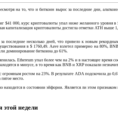
есмотря на то, что и биткоин вырос за последние дни, альтко
иг $41 000, курс криптовалюты упал ниже желанного уровня в $
ная капитализация криптовалюты достигла отметки ATH выше 1,2
за последние несколько дней, что привело к новым рекордным 
уществования в $ 1760,49. Aave взлетел примерно на 80%, BN
или доминирование биткоина до 61%.
енилась. Ethereum упал более чем на 2% и в настоящее время сос
же находятся в минусе, в то время как BNB и XRP показали незнач
с огромным ростом на 23%. В результате ADA подскочила до 0,6
 пятое место.
о находится в состоянии эйфории. Является ли этом признаком
 этой недели