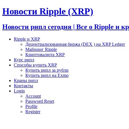
Новости Ripple (XRP)
Новости рипл сегодня | Все о Ripple и 
Ripple и XRP
Децентрализованная биржа (DEX ) на XRP Ledger
Майнинг Ripple
Криптовалюта XRP
Курс рипл
Способы купить XRP
Купить рипл за рубли
Купить рипл на Exmo
Краны рипл
Контакты
Login
Account
Password Reset
Profile
Register