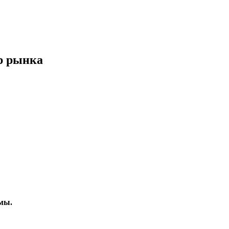
р рынка
умы.