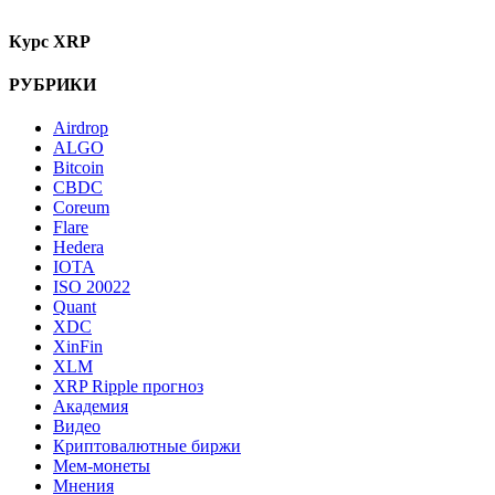
Курс XRP
РУБРИКИ
Airdrop
ALGO
Bitcoin
CBDC
Coreum
Flare
Hedera
IOTA
ISO 20022
Quant
XDC
XinFin
XLM
XRP Ripple прогноз
Академия
Видео
Криптовалютные биржи
Мем-монеты
Мнения