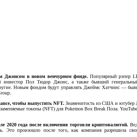
ом Джонсом в новом венчурном фонде.
Популярный рэпер LL
 инвестор Пол Тюдор Джонс, а также бывший генеральный
угие. Новым фондом будут управлять Джеймс Хатчинс — бывший
roup.
nance, чтобы выпустить NFT.
Знаменитость из США и ютубер Ло
мозаменяемые токены (NFT) для Pokemon Box Break Пола. YouTube
ле 2020 года после включения торговли криптовалютой.
Ве
ь. Это произошло после того, как компания разрешила св