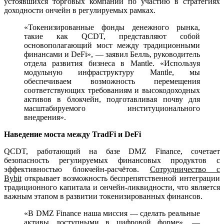
устоявшихся торговых компаний по участию в стратегиях
доходности ончейн в регулируемых рамках.
«Токенизированные фонды денежного рынка,
такие как QCDT, представляют собой
основополагающий мост между традиционными
финансами и DeFi», — заявил Белль, руководитель
отдела развития бизнеса в Mantle. «Используя
модульную инфраструктуру Mantle, мы
обеспечиваем возможность перемещения
соответствующих требованиям и высокодоходных
активов в блокчейн, подготавливая почву для
масштабируемого институционального
внедрения».
Наведение моста между TradFi и DeFi
QCDT, работающий на базе DMZ Finance, сочетает
безопасность регулируемых финансовых продуктов с
эффективностью блокчейн-расчётов.
Сотрудничество с
Bybit
открывает возможность беспрепятственной интеграции
традиционного капитала и ончейн-ликвидности, что является
важным этапом в развитии токенизированных финансов.
«В DMZ Finance наша миссия — сделать реальные
активы доступными в цифровой форме», —