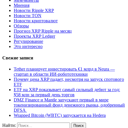
Мем-монеты
Мнения
Новости Ripple XRP
Новости TON
Новости криптовалют
Обзоры
Прогноз XRP Ripple на месяц
Проекты XRP Ledger
Регулирование
Это интересно
Свежие записи
Tether планирует инвестировать €1 млрд в Neura —
стартап в области ИИ-робототехники
Почему цена XRP падает, несмотря на запуск спотового
ETF
ETF на XRP показывает самый сильный дебют за год:
$58 млн за первый день торгов
DMZ Finance и Mantle запускают первый в мире
токенизированный фонд денежного рынка, одобренный
DFSA
Wrapped Bitcoin (WBTC) запускается на Hedera
Найти: