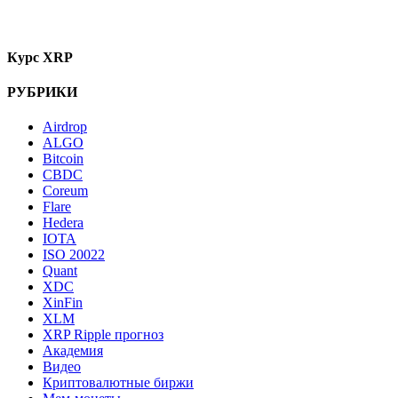
Курс XRP
РУБРИКИ
Airdrop
ALGO
Bitcoin
CBDC
Coreum
Flare
Hedera
IOTA
ISO 20022
Quant
XDC
XinFin
XLM
XRP Ripple прогноз
Академия
Видео
Криптовалютные биржи