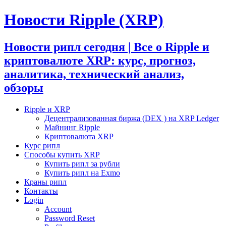
Новости Ripple (XRP)
Новости рипл сегодня | Все о Ripple и
криптовалюте XRP: курс, прогноз,
аналитика, технический анализ,
обзоры
Ripple и XRP
Децентрализованная биржа (DEX ) на XRP Ledger
Майнинг Ripple
Криптовалюта XRP
Курс рипл
Способы купить XRP
Купить рипл за рубли
Купить рипл на Exmo
Краны рипл
Контакты
Login
Account
Password Reset