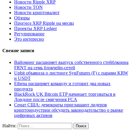
Новости Ripple XRP
Новости TON
Новости криптовалют
Обзоры
Прогноз XRP Ripple на месяц
Проекты XRP Ledger
Регулирование
Это интересно
Свежие записи
Вайоминг расширяет выпуск собственного стейблкоина
FRNT на семь блокчейн-сетей
Upbit объявила о листинге SynFutures (F) с парами KRW
и USDT
Ethena расширяет команду и готовит два новых
продукта
BlackRock UK Bitcoin ETP начинает торговаться в
Лондоне после смягчения FCA
Сенат США: демократы приглашают лидеров
криптоиндустрии обсудить законодательство о рынке
цифровых активов
Найти: