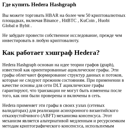
Где купить Hedera Hashgraph
Вы можете торговать HBAR на более чем 50 криптовалютных
площадках, включая
Binance
,
HitBTC
,
KuCoin
,
Huobi
Global
и
Bybit
.
Не забудьте провести собственное исследование, прежде чем
инвестировать в любую криптовалюту.
Как работает хэшграф Hedera?
Hedera Hashgraph основан на идее теории графов (graph),
известной как
ориентированные ациклические графы
. Эти
графы облегчают формирование структур данных и потоков,
которые не следуют прежним состояниям. При применении в
качестве основы для сети DLT ациклические графы
гарантируют, что транзакции не могут быть изменены после
того, как они были проверены и включены в сеть.
Hedera применяет эти графы в своих узлах (сетевых
валидаторах) для реализации
асинхронного византийского
отказоустойчивого (ABFT)
механизма консенсуса. Этот
механизм является альтернативой медленным и ресурсоемким
методам криптографического консенсуса, используемым