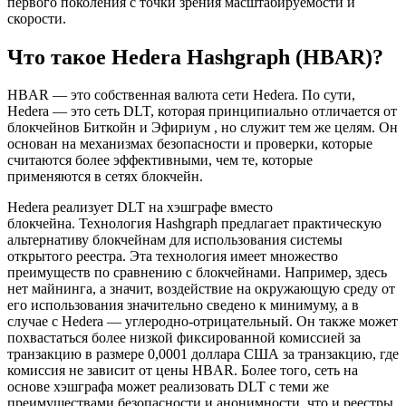
первого поколения с точки зрения масштабируемости и
скорости.
Что такое Hedera Hashgraph (HBAR)?
HBAR — это собственная валюта сети Hedera. По сути,
Hedera — это сеть DLT, которая принципиально отличается от
блокчейнов Биткойн и Эфириум , но служит тем же целям. Он
основан на механизмах безопасности и проверки, которые
считаются более эффективными, чем те, которые
применяются в сетях блокчейн.
Hedera реализует DLT на хэшграфе вместо
блокчейна. Технология Hashgraph предлагает практическую
альтернативу блокчейнам для использования системы
открытого реестра. Эта технология имеет множество
преимуществ по сравнению с блокчейнами. Например, здесь
нет майнинга, а значит, воздействие на окружающую среду от
его использования значительно сведено к минимуму, а в
случае с Hedera — углеродно-отрицательный. Он также может
похвастаться более низкой фиксированной комиссией за
транзакцию в размере 0,0001 доллара США за транзакцию, где
комиссия не зависит от цены HBAR. Более того, сеть на
основе хэшграфа может реализовать DLT с теми же
преимуществами безопасности и анонимности, что и реестры