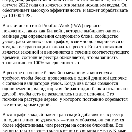
августа 2022 года он является открытым исходным кодом. Он
обеспечивает высокую эффективность и может обрабатывать
до 10 000 TPS.
В отличие от сетей Proof-of-Work (PoW)
первого
поколения, таких как Биткойн, которые выбирают одного
майнера для определения следующего блока, сообщество
узлов, работающих с хэшграфом, взаимно договаривается о
том, какие транзакции включать в реестр. Если транзакция
является законной и выполняется в течение соответствующего
времени, состояние реестра обновляется, чтобы записать
транзакцию со 100% завершенностью.
В реестре на основе блокчейна механизмы консенсуса
требуют, чтобы блоки проверялись в одной длинной цепочке
с согласия валидаторов узлов. Когда два блока создаются
одновременно, валидаторы выбирают один блок и отклоняют
другой, чтобы сеть не разделилась на две цепочки. Это
похоже на растущее дерево, у которого постоянно обрезаются
все ветви, кроме одной.
В хэшграфе каждый пакет транзакций добавляется в реестр —
ни один из них не удаляется — таким образом, он считается
более эффективным, чем реестры на основе блокчейна. Все
ветви остаются существовать вечно и связаны вместе. Кроме