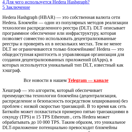
4
Для чего используется Hedera Hashgraph?
5
Заключение
Hedera Hashgraph (HBAR) — это собственная валюта сети
Hedera. Блокчейн — один из популярных методов реализации
технологии распределенного реестра (DLT). DLT описывает
программное обеспечение или инфраструктуру, которая
позволяет совместно использовать децентрализованные
реестры и проверять их в нескольких местах. Тем не менее
DLT не ограничиваются только блокчейнами! Hedera — это
общедоступная криптосеть и управляющая организация для
создания децентрализованных приложений (dApps), в
которых используется уникальный тип DLT, известный как
хэшграф.
Все новости в нашем
Telegram — канале
Хешграф — это алгоритм, который обеспечивает
преимущества технологии блокчейна (децентрализация,
распределение и безопасность посредством хеширования) без
проблем с низкой скоростью транзакций. В то время как сеть
Биткойн может похвастаться примерно пятью транзакциями в
секунду (TPS) и 15 TPS Ethereum , сеть Hedera может
обрабатывать до 10 000 TPS. Таким образом, это уникальное
DLT-приложение потенциально превосходит блокчейны