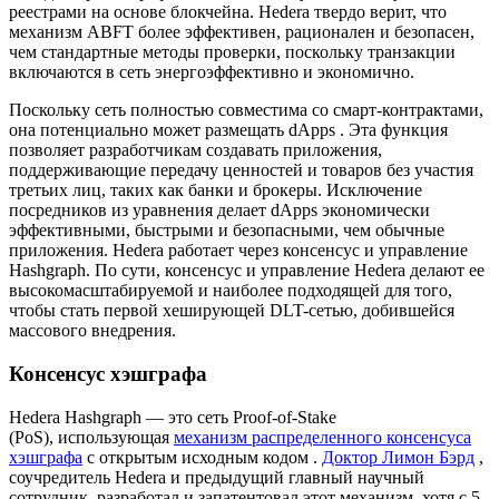
реестрами на основе блокчейна. Hedera твердо верит, что
механизм ABFT более эффективен, рационален и безопасен,
чем стандартные методы проверки, поскольку транзакции
включаются в сеть энергоэффективно и экономично.
Поскольку сеть полностью совместима со смарт-контрактами,
она потенциально может размещать
dApps
. Эта функция
позволяет разработчикам создавать приложения,
поддерживающие передачу ценностей и товаров без участия
третьих лиц, таких как банки и брокеры. Исключение
посредников из уравнения делает dApps экономически
эффективными, быстрыми и безопасными, чем обычные
приложения. Hedera работает через консенсус и управление
Hashgraph. По сути, консенсус и управление Hedera делают ее
высокомасштабируемой и наиболее подходящей для того,
чтобы стать первой хеширующей DLT-сетью, добившейся
массового внедрения.
Консенсус хэшграфа
Hedera Hashgraph — это сеть
Proof-of-Stake
(PoS),
использующая
механизм распределенного консенсуса
хэшграфа
с открытым исходным кодом .
Доктор Лимон Бэрд
,
соучредитель Hedera и предыдущий главный научный
сотрудник, разработал и запатентовал этот механизм, хотя с 5