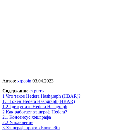
Автор:
xrpcoin
03.04.2023
Содержание
скрыть
1
Что такое Hedera Hashgraph (HBAR)?
1.1
Токен Hedera Hashgraph (HBAR)
1.2
Где купить Hedera Hashgraph
2
Как работает хэшграф Hedera?
2.1
Консенсус хэшграфа
2.2
Управление
3
Хэшграф против Блокчейн