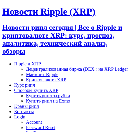
Новости Ripple (XRP)
Новости рипл сегодня | Все о Ripple и
криптовалюте XRP: курс, прогноз,
аналитика, технический анализ,
обзоры
Ripple и XRP
Децентрализованная биржа (DEX ) на XRP Ledger
Майнинг Ripple
Криптовалюта XRP
Курс рипл
Способы купить XRP
Купить рипл за рубли
Купить рипл на Exmo
Краны рипл
Контакты
Login
Account
Password Reset