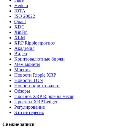
Flare
Hedera
IOTA
ISO 20022
Quant
XDC
XinFin
XLM
XRP Ripple прогноз
Академия
Видео
Криптовалютные биржи
Мем-монеты
Мнения
Новости Ripple XRP
Новости TON
Новости криптовалют
Обзоры
Прогноз XRP Ripple на месяц
Проекты XRP Ledger
Регулирование
Это интересно
Свежие записи