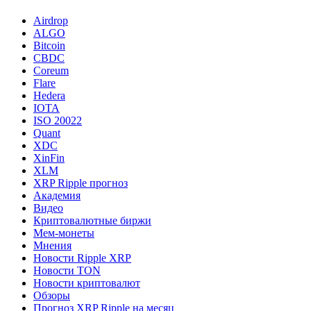
Airdrop
ALGO
Bitcoin
CBDC
Coreum
Flare
Hedera
IOTA
ISO 20022
Quant
XDC
XinFin
XLM
XRP Ripple прогноз
Академия
Видео
Криптовалютные биржи
Мем-монеты
Мнения
Новости Ripple XRP
Новости TON
Новости криптовалют
Обзоры
Прогноз XRP Ripple на месяц