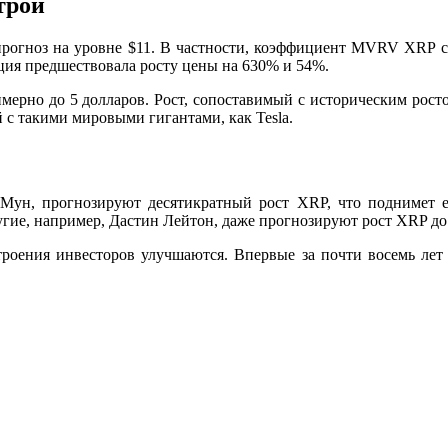
трой
прогноз на уровне $11. В частности, коэффициент MVRV XRP
ция предшествовала росту цены на 630% и 54%.
ерно до 5 долларов. Рост, сопоставимый с историческим ростом
с такими мировыми гигантами, как Tesla.
л Мун,
прогнозируют десятикратный
рост XRP, что поднимет е
ругие, например, Дастин Лейтон, даже прогнозируют рост
XRP до
троения инвесторов улучшаются. Впервые за почти восемь лет 