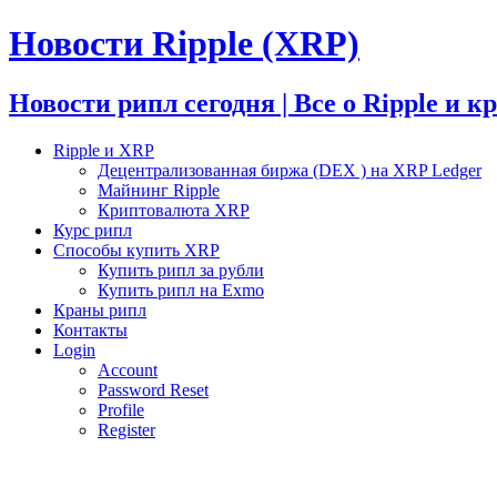
Новости Ripple (XRP)
Новости рипл сегодня | Все о Ripple и 
Ripple и XRP
Децентрализованная биржа (DEX ) на XRP Ledger
Майнинг Ripple
Криптовалюта XRP
Курс рипл
Способы купить XRP
Купить рипл за рубли
Купить рипл на Exmo
Краны рипл
Контакты
Login
Account
Password Reset
Profile
Register