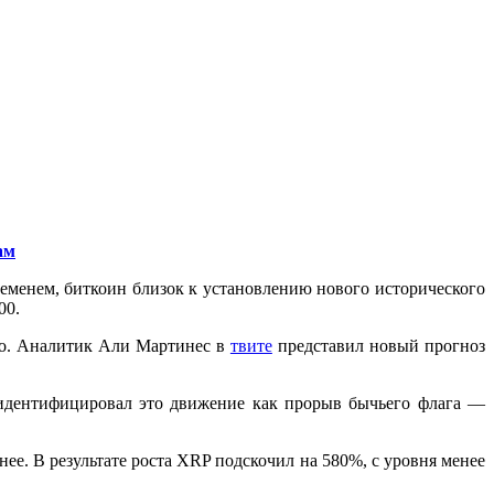
ам
ременем, биткоин близок к установлению нового исторического
00.
бо. Аналитик Али Мартинес в
твите
представил новый прогноз
 идентифицировал это движение как прорыв бычьего флага —
нее. В результате роста XRP подскочил на 580%, с уровня менее