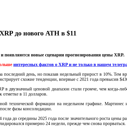
XRP до нового ATH в $11
, и появляются новые сценарии прогнозирования цены XRP.
ольше
интересных фактов о XRP и не только в нашем телегр
 за последний день, но показав недельный прирост в 10%. Тем в
нстрирует схожие тенденции, впервые с 2021 года превысив $43
 в двузначный ценовой диапазон стали громче, чем когда-ли
к отметке в 11 долларов.
ажной технической формации на недельном графике. Мартинес
после фазы консолидации.
 года до середины 2025 года после значительного роста цены ра
солидировался примерно 24 недели, прежде чем снова прорваться.