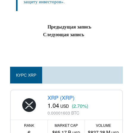
защиту инвесторов».
Предыдущая запись
Следующая запись
КУРС XRP
XRP (XRP)
1.04
(2.70%)
USD
0.00001603 BTC
RANK
MARKET CAP
VOLUME
6
$65.17 B
$827.28 M
USD
USD