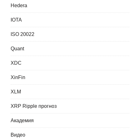
Hedera
IOTA
ISO 20022
Quant
XDC
XinFin
XLM
XRP Ripple прогноз
Академия
Видео