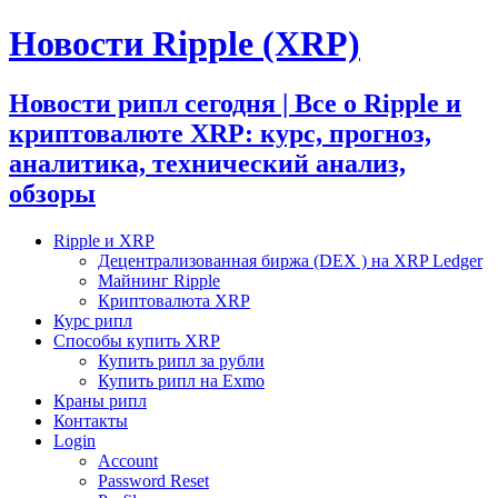
Новости Ripple (XRP)
Новости рипл сегодня | Все о Ripple и
криптовалюте XRP: курс, прогноз,
аналитика, технический анализ,
обзоры
Ripple и XRP
Децентрализованная биржа (DEX ) на XRP Ledger
Майнинг Ripple
Криптовалюта XRP
Курс рипл
Способы купить XRP
Купить рипл за рубли
Купить рипл на Exmo
Краны рипл
Контакты
Login
Account
Password Reset