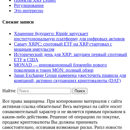
Проекты XRP Ledger
Регулирование
Это интересно
Свежие записи
Хранение будущего: Ripple запускает
институциональную платформу для цифровых активов
Canary XRPC: спотовый ETF на XRP стартовал с
мощным импульсом
Исторический день для XRP: запущен первый спотовый
ETF в США
MONAD — инновационный блокчейн нового
поколения и токен MON: полный обзор
Japan Exchange Group намерена ужесточить правила для
компаний, активно скупающих криптовалюты (DAT)
Найти:
Все права защищены. При копировании материалов с сайта
активная ссылка обязательна! Весь материал на сайте носит
ознакомительный характер и не является прямым призывом к
каким-либо действиям. Решение об операциях по покупке,
продаже криптовалюты Вы должны принимать
самостоятельно, осознавая возможные риски. Рипл новости