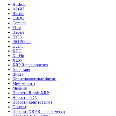
Airdrop
ALGO
Bitcoin
CBDC
Coreum
Flare
Hedera
IOTA
ISO 20022
Quant
XDC
XinFin
XLM
XRP Ripple прогноз
Академия
Видео
Криптовалютные биржи
Мем-монеты
Мнения
Новости Ripple XRP
Новости TON
Новости криптовалют
Обзоры
Прогноз XRP Ripple на месяц