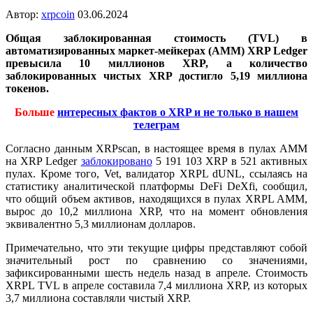
Автор:
xrpcoin
03.06.2024
Общая заблокированная стоимость (TVL) в
автоматизированных маркет-мейкерах (AMM) XRP Ledger
превысила 10 миллионов XRP, а количество
заблокированных чистых XRP достигло 5,19 миллиона
токенов.
Больше
интересных фактов о XRP и не только в нашем
телеграм
Согласно данным XRPscan, в настоящее время в пулах AMM
на XRP Ledger
заблокировано
5 191 103 XRP в 521 активных
пулах. Кроме того, Vet, валидатор XRPL dUNL, ссылаясь на
статистику аналитической платформы DeFi DeXfi, сообщил,
что общий объем активов, находящихся в пулах XRPL AMM,
вырос до 10,2 миллиона XRP, что на момент обновления
эквивалентно 5,3 миллионам долларов.
Примечательно, что эти текущие цифры представляют собой
значительный рост по сравнению со значениями,
зафиксированными шесть недель назад в апреле. Стоимость
XRPL TVL в апреле составила 7,4 миллиона XRP, из которых
3,7 миллиона составляли чистый XRP.