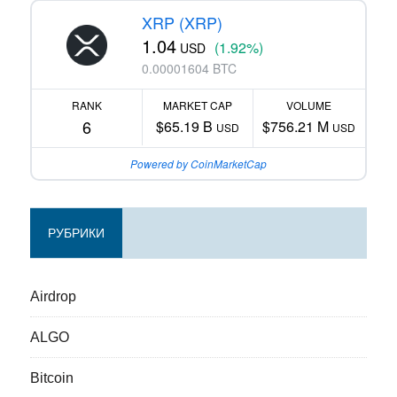
XRP (XRP)
1.04
(1.92%)
USD
0.00001604 BTC
RANK
MARKET CAP
VOLUME
6
$65.19 B
$756.21 M
USD
USD
Powered by CoinMarketCap
РУБРИКИ
Airdrop
ALGO
Bitcoin