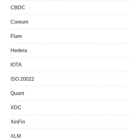
CBDC
Coreum
Flare
Hedera
IOTA
ISO 20022
Quant
XDC
XinFin
XLM