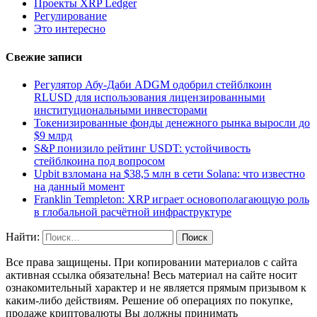
Проекты XRP Ledger
Регулирование
Это интересно
Свежие записи
Регулятор Абу-Даби ADGM одобрил стейблкоин
RLUSD для использования лицензированными
институциональными инвесторами
Токенизированные фонды денежного рынка выросли до
$9 млрд
S&P понизило рейтинг USDT: устойчивость
стейблкоина под вопросом
Upbit взломана на $38,5 млн в сети Solana: что известно
на данный момент
Franklin Templeton: XRP играет основополагающую роль
в глобальной расчётной инфраструктуре
Найти:
Все права защищены. При копировании материалов с сайта
активная ссылка обязательна! Весь материал на сайте носит
ознакомительный характер и не является прямым призывом к
каким-либо действиям. Решение об операциях по покупке,
продаже криптовалюты Вы должны принимать