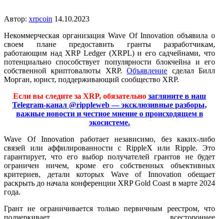
Автор:
xrpcoin
14.10.2023
Некоммерческая организация Wave Of Innovation объявила о
своем плане предоставить гранты разработчикам,
работающим над XRP Ledger (XRPL) и его садчейнами, что
потенциально способствует популярности блокчейна и его
собственной криптовалюты XRP.
Объявление
сделал Билл
Морган, юрист, поддерживающий сообщество XRP.
Если вы следите за XRP, обязательно
загляните в наш
Telegram-канал @rippleweb — эксклюзивные разборы,
важные новости и честное мнение о происходящем в
экосистеме.
Wave Of Innovation работает независимо, без каких-либо
связей или аффилированности с RippleX или Ripple. Это
гарантирует, что его выбор получателей грантов не будет
ограничен ничем, кроме его собственных объективных
критериев, детали которых Wave of Innovation обещает
раскрыть до начала конференции XRP Gold Coast в марте 2024
года.
Грант не ограничивается только первичным реестром, что
подчеркивает всестороннее