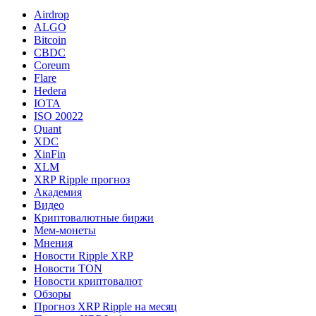
Airdrop
ALGO
Bitcoin
CBDC
Coreum
Flare
Hedera
IOTA
ISO 20022
Quant
XDC
XinFin
XLM
XRP Ripple прогноз
Академия
Видео
Криптовалютные биржи
Мем-монеты
Мнения
Новости Ripple XRP
Новости TON
Новости криптовалют
Обзоры
Прогноз XRP Ripple на месяц