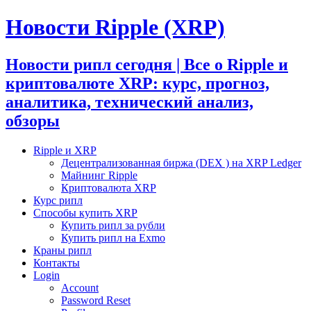
Новости Ripple (XRP)
Новости рипл сегодня | Все о Ripple и
криптовалюте XRP: курс, прогноз,
аналитика, технический анализ,
обзоры
Ripple и XRP
Децентрализованная биржа (DEX ) на XRP Ledger
Майнинг Ripple
Криптовалюта XRP
Курс рипл
Способы купить XRP
Купить рипл за рубли
Купить рипл на Exmo
Краны рипл
Контакты
Login
Account
Password Reset