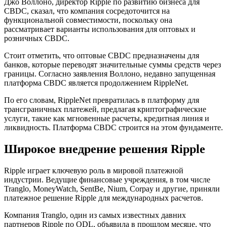
Джо Воллоно, директор Ripple по развитию бизнеса для
CBDC, сказал, что компания сосредоточится на
функциональной совместимости, поскольку она
рассматривает варианты использования для оптовых и
розничных CBDC.
Стоит отметить, что оптовые CBDC предназначены для
банков, которые переводят значительные суммы средств через
границы. Согласно заявления Воллоно, недавно запущенная
платформа CBDC является продолжением RippleNet.
По его словам, RippleNet превратилась в платформу для
трансграничных платежей, предлагая криптографические
услуги, такие как мгновенные расчеты, кредитная линия и
ликвидность. Платформа CBDC строится на этом фундаменте.
Широкое внедрение решения Ripple
Ripple играет ключевую роль в мировой платежной
индустрии. Ведущие финансовые учреждения, в том числе
Tranglo, MoneyWatch, SentBe, Nium, Corpay и другие, приняли
платежное решение Ripple для международных расчетов.
Компания Tranglo, один из самых известных давних
партнеров Ripple по ODL, объявила в прошлом месяце, что