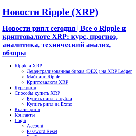
Новости Ripple (XRP)
Новости рипл сегодня | Все о Ripple и
криптовалюте XRP: курс, прогноз,
аналитика, технический анализ,
обзоры
Ripple и XRP
Децентрализованная биржа (DEX ) на XRP Ledger
Майнинг Ripple
Криптовалюта XRP
Курс рипл
Способы купить XRP
Купить рипл за рубли
Купить рипл на Exmo
Краны рипл
Контакты
Login
Account
Password Reset