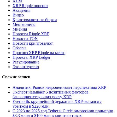
XLM
XRP Ripple прогноз
Академия
Видео
Криптовалютные биржи
Мем-монеты
Мнения
Новости Ripple XRP
Новости TON
Новости криптовалют
Обзоры
Прогноз XRP Ripple на месяц
Проекты XRP Ledger
Регулирование
Это интересно
Свежие записи
Аналитик: Рынок недооценивает перспективы XRP
Эксперт называет 5 позитивных факторов,
благоприятствующих росту XRP
Evernorth, крупнейший держатель XRP оказался с
убытком в $220 млн
С 2023 по 2025 год Tether и Circle заморозили примерно
$3,3 млрд и $109 млн в криптоактивах