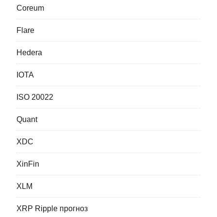
Coreum
Flare
Hedera
IOTA
ISO 20022
Quant
XDC
XinFin
XLM
XRP Ripple прогноз