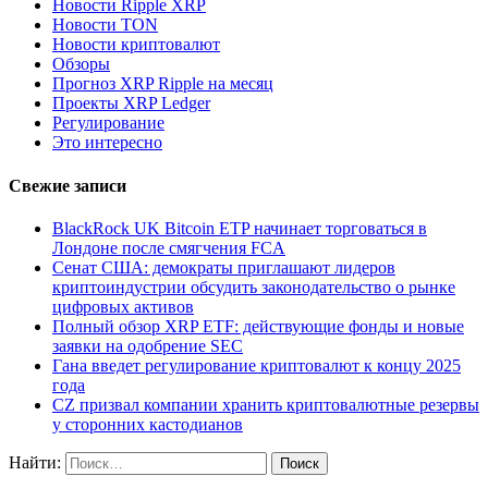
Новости Ripple XRP
Новости TON
Новости криптовалют
Обзоры
Прогноз XRP Ripple на месяц
Проекты XRP Ledger
Регулирование
Это интересно
Свежие записи
BlackRock UK Bitcoin ETP начинает торговаться в
Лондоне после смягчения FCA
Сенат США: демократы приглашают лидеров
криптоиндустрии обсудить законодательство о рынке
цифровых активов
Полный обзор XRP ETF: действующие фонды и новые
заявки на одобрение SEC
Гана введет регулирование криптовалют к концу 2025
года
CZ призвал компании хранить криптовалютные резервы
у сторонних кастодианов
Найти: