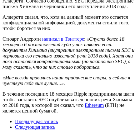
Алдероти. Согласно сообщению, SEC передала электронные
письма Хинмана и черновики его выступления 2018 года.
Алдероти сказал, что, хотя на данный момент это остается
конфиденциальной информацией, документы стоили того,
чтобы бороться за них.
Стюарт Алдероти
написал в Твиттере
:
«Спустя более 18
месяцев и 6 постановлений суда у нас наконец есть
документы Хинмана (внутренние электронные письма SEC и
черновики его печально известной речи 2018 года). Хотя они
пока остаются конфиденциальными (по настоянию SEC), я
могу сказать, что за них стоило побороться.
«Мне всегда нравились наши юридические споры, а сейчас я
чувствую себя еще лучше…».
В течение последних 18 месяцев Ripple предпринимала шаги,
чтобы заставить SEC опубликовать черновик речи Хинмана
от 2018 года, в которой он сказал, что
Ethereum
(ETH) не
является ценной бумагой.
Предыдущая запись
Следующая запись