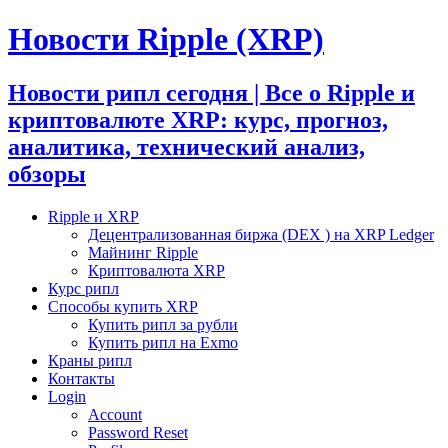
Новости Ripple (XRP)
Новости рипл сегодня | Все о Ripple и
криптовалюте XRP: курс, прогноз,
аналитика, технический анализ,
обзоры
Ripple и XRP
Децентрализованная биржа (DEX ) на XRP Ledger
Майнинг Ripple
Криптовалюта XRP
Курс рипл
Способы купить XRP
Купить рипл за рубли
Купить рипл на Exmo
Краны рипл
Контакты
Login
Account
Password Reset