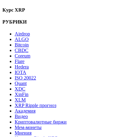
Курс XRP
РУБРИКИ
Airdrop
ALGO
Bitcoin
CBDC
Coreum
Flare
Hedera
IOTA
ISO 20022
Quant
XDC
XinFin
XLM
XRP Ripple прогноз
Академия
Видео
Криптовалютные биржи
Мем-монеты
Мнения