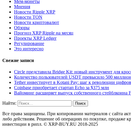
Мем-монеты
Мнения
Новости Ripple XRP
Новости TON
Новости криптовалют
Обзоры
Прогноз XRP Ripple на месяц
Проекты XRP Ledger
Регулирование
Это интересно
Свежие записи
Circle представила Bridge Kit: новый инструмент для кр
Количество пользователей USDT превысило 500 миллио
Tether инвестирует в Kotani Pay: шаг к революции цифро
Coinbase приобретает стартап Echo за $375 млн
Вайоминг расширяет выпуск собственного стейблкоина F
Найти:
Все права защищены. При копировании материалов с сайта акти
либо действиям. Решение об операциях по покупке, продаже к
инвестиции в рипл. © XRP-BUY.RU 2018-2025