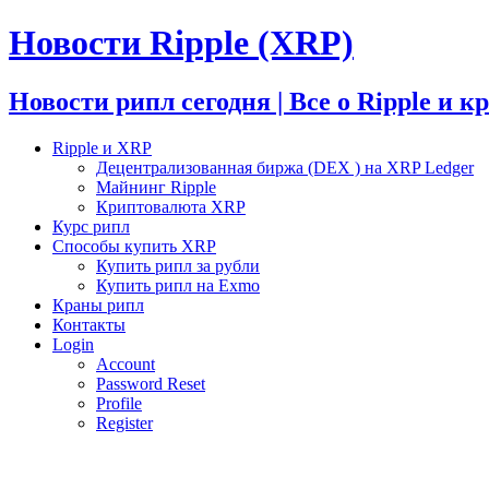
Новости Ripple (XRP)
Новости рипл сегодня | Все о Ripple и 
Ripple и XRP
Децентрализованная биржа (DEX ) на XRP Ledger
Майнинг Ripple
Криптовалюта XRP
Курс рипл
Способы купить XRP
Купить рипл за рубли
Купить рипл на Exmo
Краны рипл
Контакты
Login
Account
Password Reset
Profile
Register