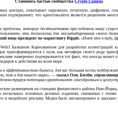
Становись частью сообщества
Crypto Lumens
совых центрах, охватывает наружную, печатную, цифровую, с
ния подчеркивает, что криптовалюта является решением многи
 проблемы, которые десятилетиями преследовали нашу сущес
пользовать эти технологии для масштабирования своего бизн
ший вице-президент по маркетингу Ripple.
«Имея это в виду, ф
Web3 Балканом Карисманном для разработки иллюстраций ка
дов трансформируются с нуля, как метафора своего рода транс
кламе намеренно подчеркивается тот факт, что иногда может пок
лидеров к действиям во всем мире.
м и эффективностью бизнеса, для нас большая честь поддержат
ли, так и для нашего мира»
, —
сказал Оли. Билби, управляющий
, демонстрируя потенциал криптовалют своеобразным и целеуст
ические размещения на станциях финансового района Нью-Йорка, 
в нескольких основных деловых изданиях, связанных с этими 
о и медийную рекламу. Медиа было запланировано и заказано чер