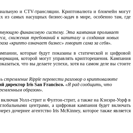
оциальную и CTV-трансляции. Криптовалюта и блокчейн могут
х из самых насущных бизнес-задач в мире, особенно там, где
твующую финансовую систему. Эта кампания проливает
еса, снижения требований к капиталу и создания новых
раза «крипто означает бизнес» говорит сама за себя».
мпании, которые будут показаны в статической и цифровой
формация, которой могут управлять крипторешения. Кампания
азаться, что вы делаете успехи, хотя на самом деле вы стоите
ь стремление Ripple перевести разговор о криптовалюте
 директор Iris San Francisco.
«Я рад сообщить, что
ремленным образом».
включая Уолл-стрит и Фултон-стрит, а также на Кэнэри-Уорф в
глобальными центрами, а цифровая кампания будет включать
ез дочернее агентство Iris McKinney, которое также является