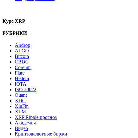
Курс XRP
РУБРИКИ
Airdrop
ALGO
Bitcoin
CBDC
Coreum
Flare
Hedera
IOTA
ISO 20022
Quant
XDC
XinFin
XLM
XRP Ripple прогноз
Академия
Видео
Криптовалютные биржи