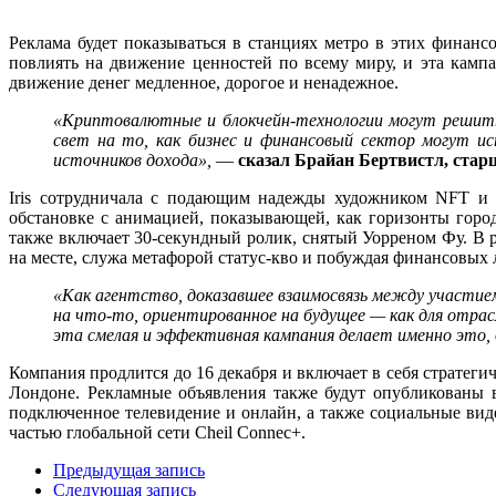
Реклама будет показываться в станциях метро в этих финан
повлиять на движение ценностей по всему миру, и эта кампа
движение денег медленное, дорогое и ненадежное.
«Криптовалютные и блокчейн-технологии могут решить
свет на то, как бизнес и финансовый сектор могут ис
источников дохода»,
—
сказал Брайан Бертвистл, стар
Iris сотрудничала с подающим надежды художником NFT и 
обстановке с анимацией, показывающей, как горизонты горо
также включает 30-секундный ролик, снятый Уорреном Фу. В ре
на месте, служа метафорой статус-кво и побуждая финансовых 
«Как агентство, доказавшее взаимосвязь между участие
на что-то, ориентированное на будущее — как для отрас
эта смелая и эффективная кампания делает именно это
Компания продлится до 16 декабря и включает в себя стратег
Лондоне. Рекламные объявления также будут опубликованы 
подключенное телевидение и онлайн, а также социальные виде
частью глобальной сети Cheil Connec+.
Предыдущая запись
Следующая запись