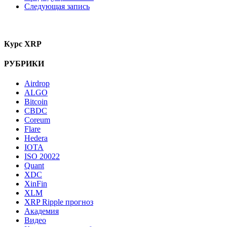
Следующая запись
Курс XRP
РУБРИКИ
Airdrop
ALGO
Bitcoin
CBDC
Coreum
Flare
Hedera
IOTA
ISO 20022
Quant
XDC
XinFin
XLM
XRP Ripple прогноз
Академия
Видео