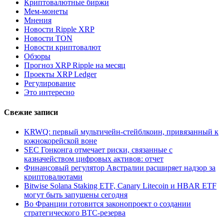
Криптовалютные биржи
Мем-монеты
Мнения
Новости Ripple XRP
Новости TON
Новости криптовалют
Обзоры
Прогноз XRP Ripple на месяц
Проекты XRP Ledger
Регулирование
Это интересно
Свежие записи
KRWQ: первый мультичейн-стейблкоин, привязанный к
южнокорейской воне
SEC Гонконга отмечает риски, связанные с
казначейством цифровых активов: отчет
Финансовый регулятор Австралии расширяет надзор за
криптовалютами
Bitwise Solana Staking ETF, Canary Litecoin и HBAR ETF
могут быть запущены сегодня
Во Франции готовится законопроект о создании
стратегического BTC-резерва