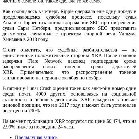
частных самолетов, также сделала то же самое.
Как сообщалось в четверг, Ripple одержала еще одну победу в
продолжающемся судебном процессе, поскольку судья
Аналиса Торрес отклонила возражение SEC против решения
судьи Сары Нетберн, предписывающего SEC представить
документы, связанные с проектом спорной речи Уильяма
Хинмана в 2018 году.
Стоит отметить, что судебные разбирательства — не
единственные положительные стороны XRP. После годовой
задержки Flare Network наконец подтвердила сроки
распределения своих токенов среди держателей
XRP. Примечательно, что распространение токенов
запланировано на период с октября по ноябрь.
В пятницу Lunar Crush оценил токен как альткойн номер один
среди почти 4000 других, основываясь на социальной
активности и ценовых действиях. XRP находится в той же
ценовой позиции, что и в 2017 году, и может быть установлен
рост цен на 790%.
На момент публикации XRP торгуется по цене $0,474, что на
2,99% ниже за последние 24 часа.
Предыдущая запись