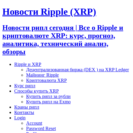
Новости Ripple (XRP)
Новости рипл сегодня | Все о Ripple и
криптовалюте XRP: курс, прогноз,
аналитика, технический анализ,
обзоры
Ripple и XRP
Децентрализованная биржа (DEX ) на XRP Ledger
Майнинг Ripple
Криптовалюта XRP
Курс рипл
Способы купить XRP
Купить рипл за рубли
Купить рипл на Exmo
Краны рипл
Контакты
Login
Account
Password Reset