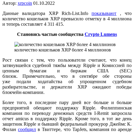
Автор:
xrpcoin
01.10.2022
Данные валидатора XRP Rich-List.Info
показывают
, что
количество кошельков XRP превысило отметку в 4 миллиона
и теперь составляет 4 311 415.
Становись частью сообщества
Crypto Lumens
количество кошельков XRP более 4 миллионов
Рост связан с тем, что пользователи считают, что конец
затянувшейся судебной тяжбы между Ripple и Комиссией по
ценным бумагам и биржам США (SEC)
близок. Примечательно, что в сентябре обе стороны
уже подали ходатайства об упрощенном судебном
разбирательстве, и держатели XRP ожидают победы
блокчейн-компании.
Более того, в последние пару дней все больше и больше
предприятий обещают поддержку Ripple. Филиппинская
компания по переводу денежных средств I-Remit запросила
отчет amicus в поддержку Ripple. Кроме того, в тот же день
защитник Ripple и бывший федеральный прокурор Джеймс К.
Филан
сообщил
в Твиттере, что TapJets, компания по аренде