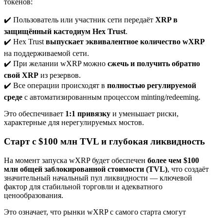
токенов:
✔️ Пользователь или участник сети передаёт
XRP в
защищённый кастодиум Hex Trust
.
✔️ Hex Trust
выпускает эквивалентное количество wXRP
на поддерживаемой сети.
✔️ При желании wXRP можно
сжечь и получить обратно
свой XRP
из резервов.
✔️ Все операции происходят в
полностью регулируемой
среде
с автоматизированным процессом minting/redeeming.
Это обеспечивает
1:1 привязку
и уменьшает риски,
характерные для нерегулируемых мостов.
Старт с $100 млн TVL и глубокая ликвидность
На момент запуска wXRP будет обеспечен
более чем $100
млн общей заблокированной стоимости (TVL)
, что создаёт
значительный начальный пул ликвидности — ключевой
фактор для стабильной торговли и адекватного
ценообразования.
Это означает, что рынки wXRP с самого старта смогут