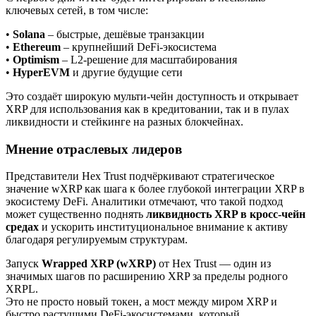
ключевых сетей, в том числе:
•
Solana
– быстрые, дешёвые транзакции
•
Ethereum
– крупнейший DeFi-экосистема
•
Optimism
– L2-решение для масштабирования
•
HyperEVM
и другие будущие сети
Это создаёт широкую мульти-чейн доступность и открывает
XRP для использования как в кредитовании, так и в пулах
ликвидности и стейкинге на разных блокчейнах.
Мнение отраслевых лидеров
Представители Hex Trust подчёркивают стратегическое
значение wXRP как шага к более глубокой интеграции XRP в
экосистему DeFi. Аналитики отмечают, что такой подход
может существенно поднять
ликвидность XRP в кросс-чейн
средах
и ускорить институциональное внимание к активу
благодаря регулируемым структурам.
Запуск
Wrapped XRP (wXRP)
от Hex Trust — один из
значимых шагов по расширению XRP за пределы родного
XRPL.
Это не просто новый токен, а мост между миром XRP и
быстро растущими DeFi-экосистемами, который