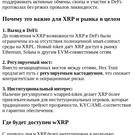
поддерживать активные обмены, свопы и участие в DeFi-
протоколах без резких провалов ликвидности.
Почему это важно для XRP и рынка в целом
1. Выход в DeFi:
До появления wXRP возможности XRP в DeFi были
ограничены из-за отсутствия полноценной smart-contract
среды на XRPL. Новый token даёт XRP доступ к рынку
Ethereum, Solana и другим EVM-совместимым сетям.
2. Регулируемый мост:
Вместо незащищённых мостов между сетями, Hex Trust
предлагает путь с
регулируемым кастодиумом
, что снижает
контрагентские и операционные риски.
3. Институциональный интерес:
Наличие регулируемого wrapped-token делает XRP более
привлекательным для институциональных игроков, которые
традиционно требуют прозрачности, KYC/AML-соответствия
и гарантии обеспечения.
Где будет доступен wXRP
С первого дня wXRP будет интегрирован в несколько