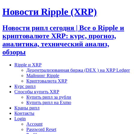
Новости Ripple (XRP)
Новости рипл сегодня | Все о Ripple и
криптовалюте XRP: курс, прогноз,
аналитика, технический анализ,
обзоры
Ripple и XRP
Децентрализованная биржа (DEX ) на XRP Ledger
Майнинг Ripple
Криптовалюта XRP
Курс рипл
Способы купить XRP
Купить рипл за рубли
Купить рипл на Exmo
Краны рипл
Контакты
Login
Account
Password Reset