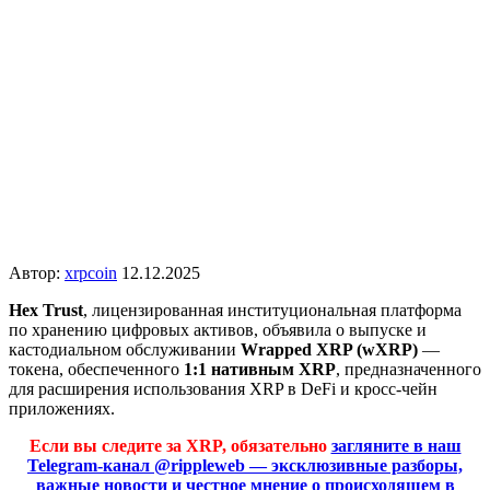
Автор:
xrpcoin
12.12.2025
Hex Trust
, лицензированная институциональная платформа
по хранению цифровых активов, объявила о выпуске и
кастодиальном обслуживании
Wrapped XRP (wXRP)
—
токена, обеспеченного
1:1 нативным XRP
, предназначенного
для расширения использования XRP в DeFi и кросс-чейн
приложениях.
Если вы следите за XRP, обязательно
загляните в наш
Telegram-канал @rippleweb — эксклюзивные разборы,
важные новости и честное мнение о происходящем в