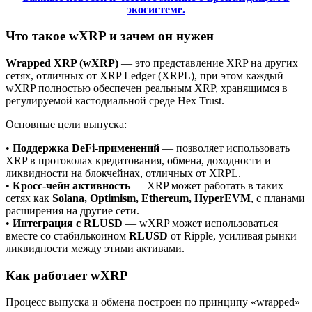
экосистеме.
Что такое wXRP и зачем он нужен
Wrapped XRP (wXRP)
— это представление XRP на других
сетях, отличных от XRP Ledger (XRPL), при этом каждый
wXRP полностью обеспечен реальным XRP, хранящимся в
регулируемой кастодиальной среде Hex Trust.
Основные цели выпуска:
•
Поддержка DeFi-применений
— позволяет использовать
XRP в протоколах кредитования, обмена, доходности и
ликвидности на блокчейнах, отличных от XRPL.
•
Кросс-чейн активность
— XRP может работать в таких
сетях как
Solana, Optimism, Ethereum, HyperEVM
, с планами
расширения на другие сети.
•
Интеграция с RLUSD
— wXRP может использоваться
вместе со стабилькоином
RLUSD
от Ripple, усиливая рынки
ликвидности между этими активами.
Как работает wXRP
Процесс выпуска и обмена построен по принципу «wrapped»