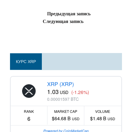
Предыдущая запись
Следующая запись
КУРС XRP
XRP (XRP)
1.03
(-1.26%)
USD
0.00001597 BTC
RANK
MARKET CAP
VOLUME
6
$64.68 B
$1.48 B
USD
USD
Powered by CoinMarketCap