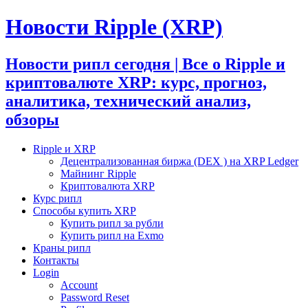
Новости Ripple (XRP)
Новости рипл сегодня | Все о Ripple и
криптовалюте XRP: курс, прогноз,
аналитика, технический анализ,
обзоры
Ripple и XRP
Децентрализованная биржа (DEX ) на XRP Ledger
Майнинг Ripple
Криптовалюта XRP
Курс рипл
Способы купить XRP
Купить рипл за рубли
Купить рипл на Exmo
Краны рипл
Контакты
Login
Account
Password Reset