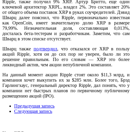
Ripple, также получил 9% XRP. Артур Бритто, еще один
ключевой архитектор XRPL, владел 2%. Это составляет 20%
от общего объема поставок XRP в руках соучредителей. Дэвид
Шварц далее пояснил, что Ripple, первоначально известная
как OpenCoin, имеет значительную долю XRP в размере
79,99%. Незначительная доля, составляющая 0,013%,
досталась бета-тестерам и разработчикам. Заметим, что сам
Шварц в этом списке отсутствует.
Шварц также
подтвердил
, что отказался от XRP в пользу
акций Ripple, хотя он до сих пор не уверен, было ли это
решение правильным. По его словам — XRP это более
ликвидный актив, чем акции непубличной компании.
На данный момент акции Ripple стоят около $11,3 млрд, и
компания хочет выкупить их за $285 млн. Более того, Брэд
Гарлингхаус, генеральный директор Ripple, дал понять, что у
компании нет быстрых планов по первичному публичному
размещению акций (IPO).
Предыдущая запись
Следующая запись