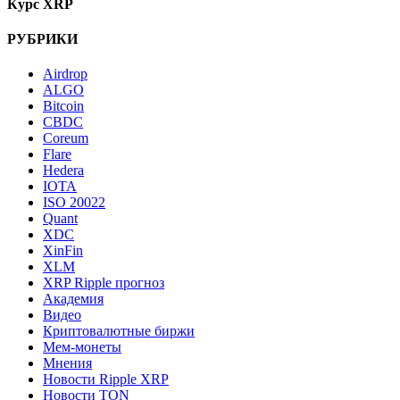
Курс XRP
РУБРИКИ
Airdrop
ALGO
Bitcoin
CBDC
Coreum
Flare
Hedera
IOTA
ISO 20022
Quant
XDC
XinFin
XLM
XRP Ripple прогноз
Академия
Видео
Криптовалютные биржи
Мем-монеты
Мнения
Новости Ripple XRP
Новости TON