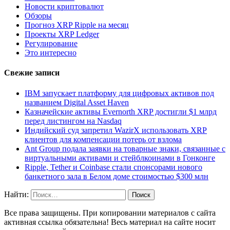
Новости криптовалют
Обзоры
Прогноз XRP Ripple на месяц
Проекты XRP Ledger
Регулирование
Это интересно
Свежие записи
IBM запускает платформу для цифровых активов под
названием Digital Asset Haven
Казначейские активы Evernorth XRP достигли $1 млрд
перед листингом на Nasdaq
Индийский суд запретил WazirX использовать XRP
клиентов для компенсации потерь от взлома
Ant Group подала заявки на товарные знаки, связанные с
виртуальными активами и стейблкоинами в Гонконге
Ripple, Tether и Coinbase стали спонсорами нового
банкетного зала в Белом доме стоимостью $300 млн
Найти:
Все права защищены. При копировании материалов с сайта
активная ссылка обязательна! Весь материал на сайте носит