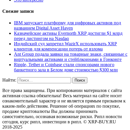
Свежие записи
IBM запускает платформу для цифровых активов под
названием Digital Asset Haven
Казначейские активы Evernorth XRP достигли $1 млрд
перед листингом на Nasdaq
Индийский суд запретил WazirX использовать XRP
клиентов для компенсации потерь от взлома
Ant Group подала заявки на товарные знаки, связанные с
виртуальными активами и стейблкоинами в Гонконге
Ripple, Tether и Coinbase стали спонсорами нового
банкетного зала в Белом доме стоимостью $300 млн
Найти:
Все права защищены. При копировании материалов с сайта
активная ссылка обязательна! Весь материал на сайте носит
ознакомительный характер и не является прямым призывом к
каким-либо действиям. Решение об операциях по покупке,
продаже криптовалюты Вы должны принимать
самостоятельно, осознавая возможные риски. Рипл новости
сегодня, курс рипл, инвестиции в рипл. © XRP-BUY.RU
2018-2025