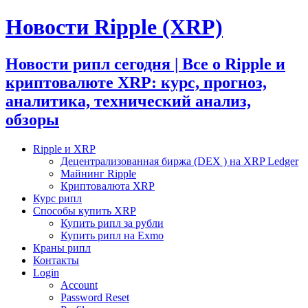
Новости Ripple (XRP)
Новости рипл сегодня | Все о Ripple и
криптовалюте XRP: курс, прогноз,
аналитика, технический анализ,
обзоры
Ripple и XRP
Децентрализованная биржа (DEX ) на XRP Ledger
Майнинг Ripple
Криптовалюта XRP
Курс рипл
Способы купить XRP
Купить рипл за рубли
Купить рипл на Exmo
Краны рипл
Контакты
Login
Account
Password Reset