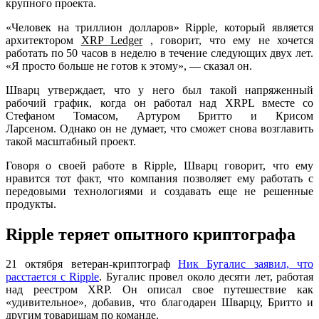
крупного проекта.
«Человек на триллион долларов» Ripple, который является
архитектором
XRP Ledger
, говорит, что ему не хочется
работать по 50 часов в неделю в течение следующих двух лет.
«Я просто больше не готов к этому», — сказал он.
Шварц утверждает, что у него был такой напряженный
рабочий график, когда он работал над XRPL вместе со
Стефаном Томасом, Артуром Бритто и Крисом
Ларсеном. Однако он не думает, что сможет снова возглавить
такой масштабный проект.
Говоря о своей работе в Ripple, Шварц говорит, что ему
нравится тот факт, что компания позволяет ему работать с
передовыми технологиями и создавать еще не решенные
продукты.
Ripple теряет опытного криптографа
21 октября ветеран-криптограф
Ник Бугалис
заявил, что
расстается с Ripple
. Бугалис провел около десяти лет, работая
над реестром XRP. Он описал свое путешествие как
«удивительное», добавив, что благодарен Шварцу, Бритто и
другим товарищам по команде.