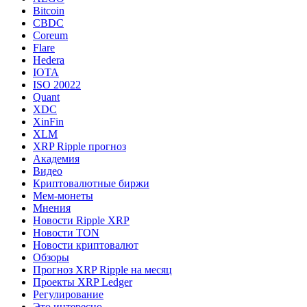
Bitcoin
CBDC
Coreum
Flare
Hedera
IOTA
ISO 20022
Quant
XDC
XinFin
XLM
XRP Ripple прогноз
Академия
Видео
Криптовалютные биржи
Мем-монеты
Мнения
Новости Ripple XRP
Новости TON
Новости криптовалют
Обзоры
Прогноз XRP Ripple на месяц
Проекты XRP Ledger
Регулирование
Это интересно