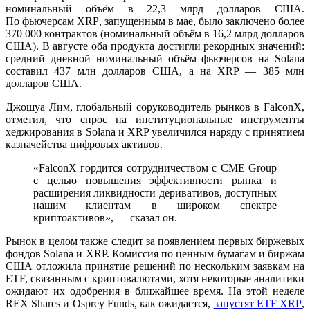
номинальный объём в 22,3 млрд долларов США.
По
фьючерсам XRP
, запущенным в мае, было заключено более
370 000 контрактов (номинальный объём в 16,2 млрд долларов
США). В августе оба продукта достигли рекордных значений:
средний дневной номинальный объём фьючерсов на Solana
составил 437 млн ​​долларов США, а на XRP — 385 млн
долларов США.
Джошуа Лим, глобальный соруководитель рынков в FalconX,
отметил, что спрос на институциональные инструменты
хеджирования в Solana и XRP увеличился наряду с
принятием
казначейства цифровых активов
.
«FalconX гордится сотрудничеством с CME Group
с целью повышения эффективности рынка и
расширения ликвидности деривативов, доступных
нашим клиентам в широком спектре
криптоактивов», — сказал он.
Рынок в целом также следит за появлением первых биржевых
фондов Solana и XRP. Комиссия по ценным бумагам и биржам
США отложила принятие решений по нескольким заявкам на
ETF, связанным с криптовалютами, хотя некоторые аналитики
ожидают их одобрения в ближайшее время. На этой неделе
REX Shares и Osprey Funds, как
ожидается,
запустят ETF XRP
,