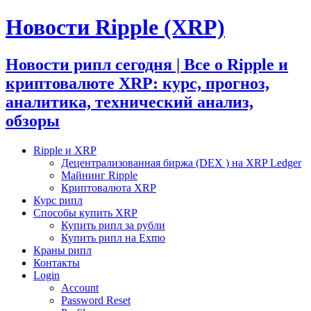
Новости Ripple (XRP)
Новости рипл сегодня | Все о Ripple и
криптовалюте XRP: курс, прогноз,
аналитика, технический анализ,
обзоры
Ripple и XRP
Децентрализованная биржа (DEX ) на XRP Ledger
Майнинг Ripple
Криптовалюта XRP
Курс рипл
Способы купить XRP
Купить рипл за рубли
Купить рипл на Exmo
Краны рипл
Контакты
Login
Account
Password Reset