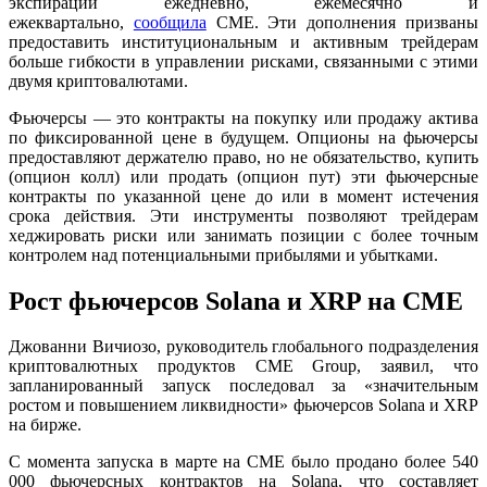
экспирации ежедневно, ежемесячно и
ежеквартально,
сообщила
CME. Эти дополнения призваны
предоставить институциональным и активным трейдерам
больше гибкости в управлении рисками, связанными с этими
двумя криптовалютами.
Фьючерсы — это контракты на покупку или продажу актива
по фиксированной цене в будущем. Опционы на фьючерсы
предоставляют держателю право, но не обязательство, купить
(опцион колл) или продать (опцион пут) эти фьючерсные
контракты по указанной цене до или в момент истечения
срока действия. Эти инструменты позволяют трейдерам
хеджировать риски или занимать позиции с более точным
контролем над потенциальными прибылями и убытками.
Рост фьючерсов Solana и XRP на CME
Джованни Вичиозо, руководитель глобального подразделения
криптовалютных продуктов CME Group, заявил, что
запланированный запуск последовал за «значительным
ростом и повышением ликвидности» фьючерсов Solana и XRP
на бирже.
С момента запуска в марте на CME было продано более 540
000
фьючерсных контрактов на Solana
, что составляет