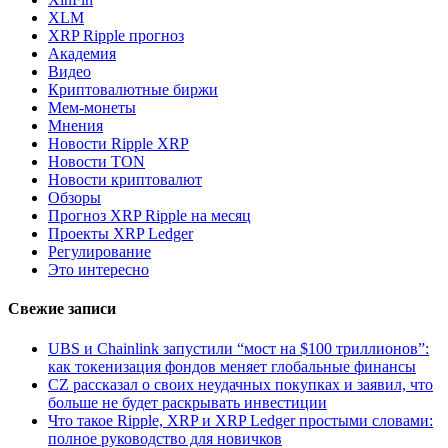
XLM
XRP Ripple прогноз
Академия
Видео
Криптовалютные биржи
Мем-монеты
Мнения
Новости Ripple XRP
Новости TON
Новости криптовалют
Обзоры
Прогноз XRP Ripple на месяц
Проекты XRP Ledger
Регулирование
Это интересно
Свежие записи
UBS и Chainlink запустили “мост на $100 триллионов”:
как токенизация фондов меняет глобальные финансы
CZ рассказал о своих неудачных покупках и заявил, что
больше не будет раскрывать инвестиции
Что такое Ripple, XRP и XRP Ledger простыми словами:
полное руководство для новичков