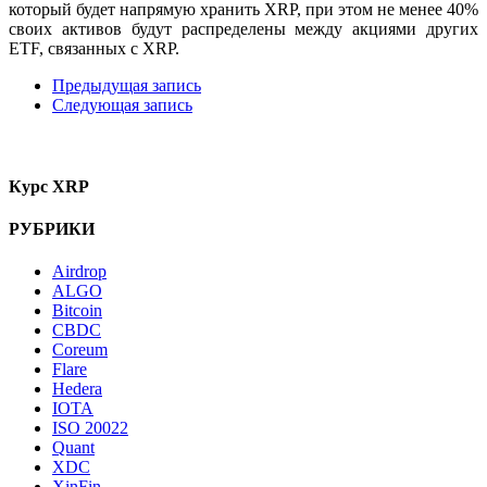
который будет напрямую хранить XRP, при этом не менее 40%
своих активов будут распределены между акциями других
ETF, связанных с XRP.
Предыдущая запись
Следующая запись
Курс XRP
РУБРИКИ
Airdrop
ALGO
Bitcoin
CBDC
Coreum
Flare
Hedera
IOTA
ISO 20022
Quant
XDC
XinFin